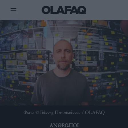
Μετάβαση
στο
περιεχόμενο
Φωτ.: © Γιάννης Παπαϊωάννου / OLAFAQ
ΆΝΘΡΩΠΟΙ