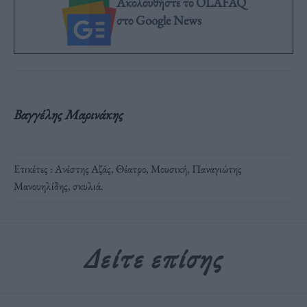
Ακολουθήστε το OLAFAQ
στο Google News
Βαγγέλης Μαρινάκης
Ετικέτες :
Ανέστης Αζάς
,
Θέατρο
,
Μουσική
,
Παναγιώτης
Μανουηλίδης
,
σκυλιά
.
Δείτε επίσης