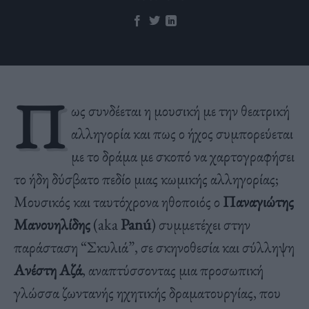
Π
ως συνδέεται η μουσική με την θεατρική
αλληγορία και πως ο ήχος συμπορεύεται
με το δράμα με σκοπό να χαρτογραφήσει
το ήδη δύσβατο πεδίο μιας κωμικής αλληγορίας;
Μουσικός και ταυτόχρονα ηθοποιός ο
Παναγιώτης
Μανουηλίδης
(aka
Panú
) συμμετέχει στην
παράσταση “Σκυλιά”, σε σκηνοθεσία και σύλληψη
Ανέστη Αζά
, αναπτύσσοντας μια προσωπική
γλώσσα ζωντανής ηχητικής δραματουργίας, που