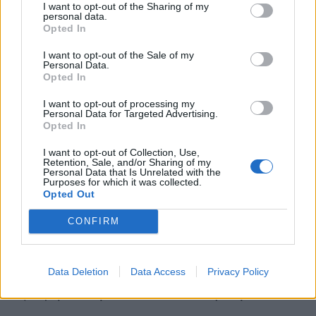
I want to opt-out of the Sharing of my
personal data.
πίνακα και την ατμόσφαιρα που εκπέμπει
Opted In
δουλεύουμε χορογραφικά ανάμεσα στα όρια του
I want to opt-out of the Sale of my
ρεαλισμού και της αφαίρεσης.
Personal Data.
Opted In
I want to opt-out of processing my
Personal Data for Targeted Advertising.
– Ποιος είναι ο ρόλος του Αρχαίου Θεάτρου του
Opted In
Γυθείου στη δημιουργία αυτής της παράστασης;
I want to opt-out of Collection, Use,
Retention, Sale, and/or Sharing of my
Πώς αξιοποιήσατε τον χώρο;
Personal Data that Is Unrelated with the
Purposes for which it was collected.
Θα δουλέψουμε στο αρχαίο Θέατρο για δυο μέρες
Opted Out
πριν από την παράσταση. Θέλουμε να
CONFIRM
ενσωματωθούμε στο χώρο και να ανακαλύψουμε
τα φυσικά του χαρακτηριστικά, να τον
Data Deletion
Data Access
Privacy Policy
αφουγκραστούμε και να τον κατοικήσουμε.