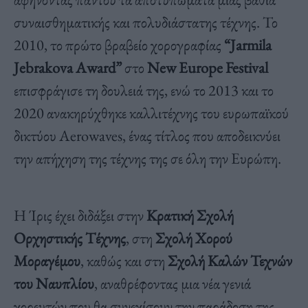
συναισθηματικής και πολυδιάστατης τέχνης. Το
2010, το πρώτο βραβείο χορογραφίας
“Jarmila
Jebrakova Αward”
στο
New Europe Festival
επισφράγισε τη δουλειά της, ενώ το 2013 και το
2020 ανακηρύχθηκε καλλιτέχνης του ευρωπαϊκού
δικτύου Aerowaves, ένας τίτλος που αποδεικνύει
την απήχηση της τέχνης της σε όλη την Ευρώπη.
Η Ίρις έχει διδάξει στην
Κρατική Σχολή
Ορχηστικής Τέχνης
, στη
Σχολή Χορού
Μοραγέμου
, καθώς και στη
Σχολή Καλών Τεχνών
του Ναυπλίου
, αναθρέφοντας μια νέα γενιά
χορευτών που θα συνεχίσουν την παράδοση της