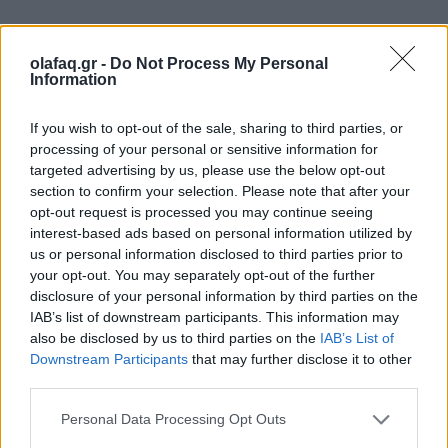
– Μπορείτε να μας εξηγήσετε τη σημασία των
olafaq.gr -
Do Not Process My Personal
αντίθετων πόλων όπως το χάος και η αρμονία, η
Information
σύγκρουση και η σύμπνοια, η ένταση και η ηρεμία
If you wish to opt-out of the sale, sharing to third parties, or
στην παράσταση σας;
processing of your personal or sensitive information for
targeted advertising by us, please use the below opt-out
Δουλεύουμε με αντίθετες καταστάσεις
section to confirm your selection. Please note that after your
προσεγγίζοντας έτσι την έννοια της σύγκρουσης,
opt-out request is processed you may continue seeing
interest-based ads based on personal information utilized by
της μάχης, του πολέμου. Υπάρχουν εναλλαγές
us or personal information disclosed to third parties prior to
your opt-out. You may separately opt-out of the further
από καταστάσεις ηρεμίας σε έντονες συνθήκες
disclosure of your personal information by third parties on the
σύγκρουσης και χάους. Η ατμόσφαιρα που
IAB’s list of downstream participants. This information may
also be disclosed by us to third parties on the
IAB’s List of
δημιουργείται εναλλάσσεται, υπάρχουν σκηνές
Downstream Participants
that may further disclose it to other
που η ενέργεια φορτίζεται για να εκτονωθεί, μένει
third parties.
μετέωρη, απλώνεται στο χώρο και το χρόνο,
Personal Data Processing Opt Outs
μεταμορφώνεται. Αντλώντας από τα στοιχεία του