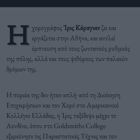
Η
χορογράφος
Ίρις Κάραγιαν
ζει και
εργάζεται στην Αθήνα, και αντλεί
έμπνευση από τους ζωντανούς ρυθμούς
της πόλης, αλλά και τους ψιθύρους των παλαιών
δρόμων της.
Η πορεία της δεν ήταν απλή· από τη Διοίκηση
Επιχειρήσεων και τον Χορό στο Αμερικανικό
Κολλέγιο Ελλάδας, η Ίρις ταξίδεψε μέχρι το
Λονδίνο, όπου στο Goldsmiths College
εξερεύνησε τις Παραστατικές Τέχνες και τον