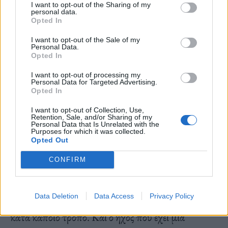
I want to opt-out of the Sharing of my
personal data.
περιβάλλον, σε έντομα και ζώα, σε καιρικά
Opted In
φαινόμενα, σε ανθρώπινες κατασκευές, στο θόρυβο
I want to opt-out of the Sale of my
της πόλης, κάπως έτσι λοιπόν – αν είναι
Personal Data.
Opted In
κατανοητό- γίνεται η διαδρομή μέχρι τώρα. Σε
I want to opt-out of processing my
αυτή τη διαδρομή επίσης τα αρχικά πειράματα
Personal Data for Targeted Advertising.
Opted In
ήταν εγκεφαλικά ως επι το πλείστον, σιγά σιγά
I want to opt-out of Collection, Use,
όμως γίνανε φυσικά και οργανικά και οι ιδέες
Retention, Sale, and/or Sharing of my
Personal Data that Is Unrelated with the
πέρασαν σε ένα δεύτερο πλάνο, διότι ο ήχος είναι
Purposes for which it was collected.
Opted Out
κάτι πολύ οργανικό, σωματικό, φυσικό –
CONFIRM
αποτελούμαστε από δονήσεις έτσι κι αλλιώς –
οπότε ίσως να θεωρώ πλέον και τα πιο πολλά
Data Deletion
Data Access
Privacy Policy
εγκεφαλικά πρότζεκτ αδιάφορα και εξυπνακίστικα
κατά κάποιο τρόπο. Και ο ήχος που έχει μια