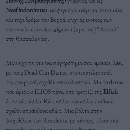
Γιάννης Πετρακόγιαννης
(γνωστός και ως
Nesfindonimus
) μια φιγούρα ανάμεσα σε σαμάνο
και ταχυδρόμο του Βορρά, συχνός ένοικος των
σκοτεινών υπογείων gigs του (πρώτου) “Λωτού”
στη Θεσσαλονίκη.
Μου είχε πει για ένα συγκρότημα που έμοιαζε, λέει,
με τους Dead Can Dance, στο ιεροτελεστικό,
τελετουργικό, σχεδόν αποκαλυπτικό. Μα το demo
που έφερe o ILIOS πάνω στο τραπέζι της
Elfish
ήταν κάτι άλλο. Κάτι αλλοπρόσαλλο, παιδικό,
σχεδόν επικίνδυνα αθώο. Μια βόλτα στην
ψυχεδέλεια των Residents, με μάσκες, πλαστικά
παιχνίδια και χαλασμένες μελωδίες που