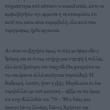
επηρεάστηκα από κάποιον/α sound artist, ώστε να
αμφισβητήσω την αρμονία ή να επικυρώσω ότι
αυτό που κάνω είναι παρεμβολή, όλο αυτό που
περιγραφεις, ήρθε οργανικά.
Αν είναι να εξηγήσω όμως το πώς με έφερε εδώ ο
δρόμος και αν όντως υπήρχε μια στροφή ή πολλές,
όλο αυτό ξεκίνησε σαν παιχνίδι (θα μπορούσα να
πω και έρευνα αλλά ακούγεται πομπώδες). Η
διαδρομή, λοιπόν, ήταν η εξής: Μεγάλωσα σε ένα
περιβάλλον με ποπ μουσική – αξίζει να πω όμως
ότι στην Καλλιθέα του ’70 – ’80 ο θείος μου
άκουγε Ιάννη Ξενάκη, Γιάννη Χρήστου και