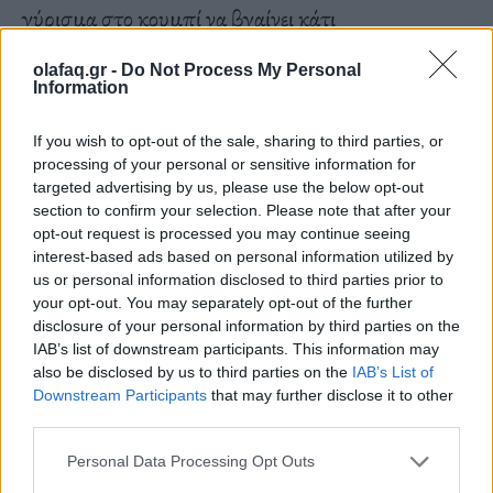
γύρισμα στο κουμπί να βγαίνει κάτι
παραμορφωμένο (συνέβαλε σε αυτό και η
olafaq.gr -
Do Not Process My Personal
περιορισμένη μουσική μου παιδεία – όχι από
Information
ακούσματα, σε αυτά ήμουν πολύ ΟΚ – αλλά από
If you wish to opt-out of the sale, sharing to third parties, or
ακαδημαϊκή άποψη). Η πρώτη πλευρά του
processing of your personal or sensitive information for
targeted advertising by us, please use the below opt-out
πρώτου μου δίσκου (το 1992 στην Elfish)
section to confirm your selection. Please note that after your
Eurovision
περιλάμβανε παραμορφωμένα “ποπ”
opt-out request is processed you may continue seeing
interest-based ads based on personal information utilized by
κομμάτια. Η δεύτερη πλευρά όμως του ίδιου
us or personal information disclosed to third parties prior to
δίσκου,
Otravision
– δεν περίμενα καν τον επόμενο
your opt-out. You may separately opt-out of the further
disclosure of your personal information by third parties on the
μου δίσκο – είναι ένα μεγάλο κλικ, ένα γύρισμα στο
IAB’s list of downstream participants. This information may
also be disclosed by us to third parties on the
IAB’s List of
κουμπί που ισοπεδώνει ότι ακούσαμε στην πρώτη,
Downstream Participants
that may further disclose it to other
ένα μακρόσυρτο drone κάπως. Τα έργα
third parties.
συνεχίστηκαν και τα κλικς ήταν ακόμα πιο μεγάλα
Personal Data Processing Opt Outs
και πλέον ο ήχος βασίστηκε σε μηχανές, στο