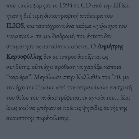
που κυκλοφόρησε το 1994 σε CD από την Elfish,
ήταν η δεύτερη δισκογραφική απόπειρα του
ILIOS
, και ταυτόχρονα ένα ακόμα
«γύρισμα του
κουμπιού»
σε μια διαδρομή που έκτοτε δεν
σταμάτησε να αυτοϋπονομεύεται. Ο
Δημήτρης
Καρυοφύλλης
δεν αυτοπροσδιορίζεται ως
συνθέτης, ούτε έχει πρόθεση να χαράξει κάποια
“καριέρα”. Μεγάλωσε στην Καλλιθέα του ’70, με
τον ήχο του Ξενάκη από τον τετρακάναλο ενισχυτή
του θείου του να διαστρέφεται, εν αγνοία του… Kαι
ίσως εκεί να μπήκαν οι πρώτες ψηφίδες αυτής της
ακουστικής παρέκκλισης.