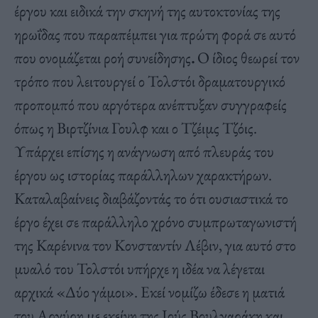
έργου και ειδικά την σκηνή της αυτοκτονίας της
ηρωΐδας που παραπέμπει για πρώτη φορά σε αυτό
που ονομάζεται ροή συνείδησης
.
Ο ίδιος θεωρεί τον
τρόπο που λειτουργεί ο Τολστόι δραματουργικό
προπομπό που αργότερα ανέπτυξαν συγγραφείς
όπως η Βιρτζίνια Γουλφ και ο Τζέιμς Τζόις.
Υπάρχει επίσης η ανάγνωση από πλευράς του
έργου ως ιστορίας παράλληλων χαρακτήρων.
Καταλαβαίνεις διαβάζοντάς το ότι ουσιαστικά το
έργο έχει σε παράλληλο χρόνο συμπρωταγωνιστή
της Καρένινα τον Κονσταντίν Λέβιν, για αυτό στο
μυαλό του Τολστόι υπήρχε η ιδέα να λέγεται
αρχικά «Δύο γάμοι». Εκεί νομίζω έδεσε η ματιά
του Αργύρη με εκείνη της Ιούς Βουλγαράκη και