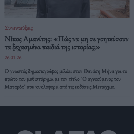
Συνεντεύξεις
Νίκος Αμανίτης: «Πώς να μη σε γοητεύσουν
τα ξεχασμένα παιδιά της ιστορίας;»
26.01.26
Ο γνωστός δημοσιογράφος μιλάει στον Θανάση Μήνα για το
πρώτο του μυθιστόρημα με τον τίτλο "Ο αγνοούμενος του
Ματαρόα" που κυκλοφορεί από τις εκδόσεις Μεταίχμιο.