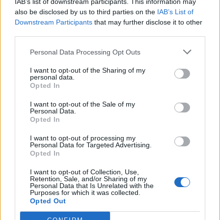
IAB’s list of downstream participants. This information may
also be disclosed by us to third parties on the
IAB’s List of
Downstream Participants
that may further disclose it to other
third parties.
Personal Data Processing Opt Outs
I want to opt-out of the Sharing of my
personal data.
Opted In
I want to opt-out of the Sale of my
Personal Data.
Opted In
– Η Καρένινα σου/σας επομένως συνιστά διπλό
I want to opt-out of processing my
Personal Data for Targeted Advertising.
Opted In
σύμβολο, χειραφέτησης και αλήθειας.
Ακριβώς, τώρα μέσα από τη ματιά της ομάδας την
I want to opt-out of Collection, Use,
Retention, Sale, and/or Sharing of my
Personal Data that Is Unrelated with the
κατανοώ περισσότερο. Σε κινηματογράφο, θέατρο,
Purposes for which it was collected.
Opted Out
τηλεόραση υπάρχουν πιο προκλητικές ιστορίες