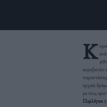
Κ
υρι
ανά
φθι
ακροβατών 
παραστάσεις
αρχαίο δράμ
με τους αρι
Περλέγκα
ήτ