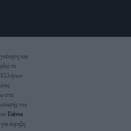
υγκίνηση και
εβού το
α Ελλήνων
μένες
νω στο
υσίασής του
τον
Γιάννο
 για έκρηξη