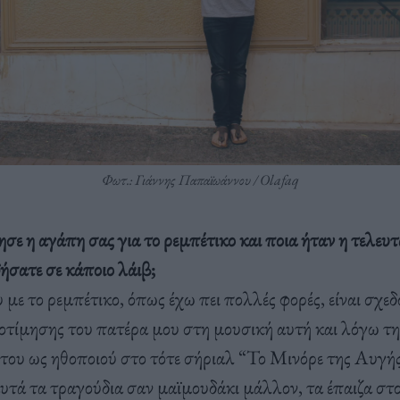
Φωτ.: Γιάννης Παπαϊωάννου / Olafaq
σε η αγάπη σας για το ρεμπέτικο και ποια ήταν η τελευ
ήσατε σε κάποιο λάιβ;
με το ρεμπέτικο, όπως έχω πει πολλές φορές, είναι σχεδ
οτίμησης του πατέρα μου στη μουσική αυτή και λόγω τη
του ως ηθοποιού στο τότε σήριαλ “Το Μινόρε της Αυγής
τά τα τραγούδια σαν μαϊμουδάκι μάλλον, τα έπαιζα στο