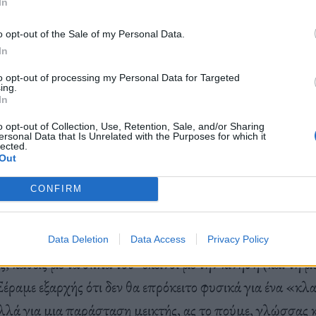
 και να τον ακούσουμε. Για να τον απολαύσουμε. Εμείς θ
In
καλούς λόγους…
o opt-out of the Sale of my Personal Data.
In
to opt-out of processing my Personal Data for Targeted
ing.
In
ση Βάτραχοι ανήκει στην εποχή της: πολυπρισματική,
o opt-out of Collection, Use, Retention, Sale, and/or Sharing
ersonal Data that Is Unrelated with the Purposes for which it
ς. Πώς αισθάνεστε σε αυτήν την συνθήκη; Την προτιμάτ
lected.
Out
νέβασμα;
 “Βάτραχοι” που ετοιμάζαμε εδώ και αρκετό καιρό με τ
CONFIRM
ι ακροβατών “κι όμΩς κινείται” ήταν αποτέλεσμα της α
ναν κοινό τόπο και τρόπο καλλιτεχνικής συνύπαρξης, συ
Data Deletion
Data Access
Privacy Policy
, καθείς με τα όπλα του˙ εκείνοι με την κίνηση (και τη μ
Ξέραμε εξαρχής ότι δεν θα επρόκειτο φυσικά για ένα «κλ
λλά για μια παράσταση μεικτής, ας το πούμε, γλώσσας κ