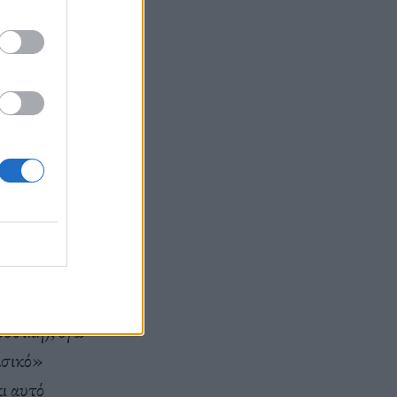
α λέμε ”ναι”.
 σύγχρονη,
ε από ένα
ην ομάδα
νάγκης μας
νεννόησης
ουσική), εγώ
ασικό»
ι αυτό