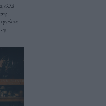
α, αλλά
ασης.
 εργαλεία
χνης