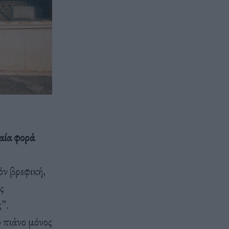
ταία φορά
όν βρεφική,
ς
”.
 πιάνο μόνος