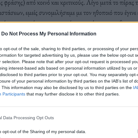
ς φράσης) από κοινό και κριτικούς. Λίγο μετά το πέρας
στάσεων, εμείς συνομιλήσαμε με τον ηθοποιό που έγινε
ρά την συνεπή και σημαντική παρουσία του στις θεατρικ
μοφιλούς σήριαλ ”Αυτή η Νύχτα μένει”.
-
Do Not Process My Personal Information
to opt-out of the sale, sharing to third parties, or processing of your per
formation for targeted advertising by us, please use the below opt-out s
ου να γεννήσω όλα τα μωρά της πλάσης / Δώστε μου να π
r selection. Please note that after your opt-out request is processed y
ους…»
-στην παράσταση “Βάτραχοι” ακούγεται η Μάτση
eing interest-based ads based on personal information utilized by us or
disclosed to third parties prior to your opt-out. You may separately opt-
υ, η Κατερίνα Αγγελάκη Ρουκ, ο Θωμάς Γκόρπας. Το 
losure of your personal information by third parties on the IAB’s list of
χωριστής δουλειάς διέπεται από ρυθμό, μουσικότητα, λό
. This information may also be disclosed by us to third parties on the
IA
Participants
that may further disclose it to other third parties.
γο πολύ- και το σύμπαν του ίδιου του Περλέγκα. Οι Βάτ
ου λέμε. Και ο Περλέγκας επίσης, ευχόμαστε, να μην στ
και να «έρχεται», ζητώντας το περίσσευμα του χρόνου 
l Data Processing Opt Outs
των ακροατών, των πολιτών, και ουχί του κοινού όπως σ
o opt-out of the Sharing of my personal data.