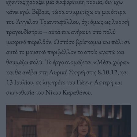
έχοντας χαράξει μια διαφορετική πορεία, δεν έχω
κάνει εγώ. Βέβαια, τώρα συμμετέχω σε μια όπερα
του Άγγελου Τριανταφύλλου, όχι όμως ως λυρική
τραγουδίστρια − αυτά πια ανήκουν στο πολύ
μακρινό παρελθόν. Ωστόσο βρίσκομαι και πάλι σε
αυτό το μουσικό περιβάλλον το οποίο αγαπώ και
θαυμάζω πολύ. Το έργο ονομάζεται «Μέσα χώρα»
και θα ανέβει στη Λυρική Σκηνή στις 8,10,12, και
13 Ιουλίου, σε λιμπρέτο του Γιάννη Αστερή και
σκηνοθεσία του Νίκου Καραθάνου.