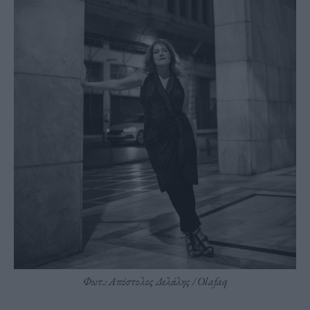
Φωτ.: Απόστολος Δελάλης / Olafaq