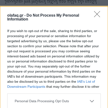
γέννησαν μια μεγάλη τέχνη που πήγε την εποχή
τους μπροστά. Υπάρχει πάντα βέβαια το ερώτημα,
τι θα έκαναν αυτοί οι άνθρωποι εάν είχαν γεννηθεί
olafaq.gr -
Do Not Process My Personal
Information
σε μια άλλη εποχή; Υπήρξαν τόσες σημαίνουσες
προσωπικότητες όπως ο Γκάτσος, ο Ελύτης, ο
If you wish to opt-out of the sale, sharing to third parties, or
processing of your personal or sensitive information for
Σεφέρης, ο Κουν, ο Τσαρούχης, ο Χατζηκυριάκος-
targeted advertising by us, please use the below opt-out
section to confirm your selection. Please note that after your
Γκίκας, ο Μόραλης, για τις οποίες θα μπορούσε
opt-out request is processed you may continue seeing
κανείς να αναρωτηθεί αυτό το πράγμα. Οι
interest-based ads based on personal information utilized by
us or personal information disclosed to third parties prior to
εκπρόσωποι αυτού της εποχής, έβγαλαν
your opt-out. You may separately opt-out of the further
πραγματικά την Ελλάδα από ένα φτωχό
disclosure of your personal information by third parties on the
IAB’s list of downstream participants. This information may
πνευματικό περιβάλλον και ανέδειξαν ένα άλλο
also be disclosed by us to third parties on the
IAB’s List of
σύμπαν, έναν άλλο κόσμο μέσα σε αυτή τη χώρα.
Downstream Participants
that may further disclose it to other
third parties.
Personal Data Processing Opt Outs