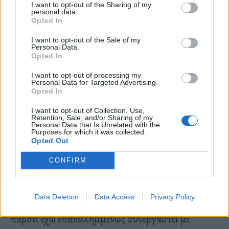
I want to opt-out of the Sharing of my
personal data.
Opted In
– Τα τελευταία χρόνια, έχετε πραγματοποιήσει
εξαιρετικές εμφανίσεις αφιερωμένες αποκλειστικά
I want to opt-out of the Sale of my
Personal Data.
στην ερμηνεία Jazz Standars (“Elly loves Jazz”).
Opted In
Ωστόσο, διατηρήσατε δεσμούς με τον κόσμο της
I want to opt-out of processing my
Personal Data for Targeted Advertising.
τζαζ και καθ’ όλη τη διάρκεια της πορείας σας (με
Opted In
κορυφαίες στιγμές εκείνες της live ηχογράφησης
I want to opt-out of Collection, Use,
Retention, Sale, and/or Sharing of my
στο Μέγαρο Μουσικής το 1993). Η τζαζ σάς
Personal Data that Is Unrelated with the
Purposes for which it was collected.
συνδέει με τα χρόνια και τη ζωή της Νέας Υόρκης;
Opted Out
Σας λείπει η Αμερική;
CONFIRM
Data Deletion
Data Access
Privacy Policy
Ποτέ δεν ένιωσα ότι είμαι τραγουδίστρια της τζαζ,
παρότι έχω επανειλημμένως συνεργαστεί με