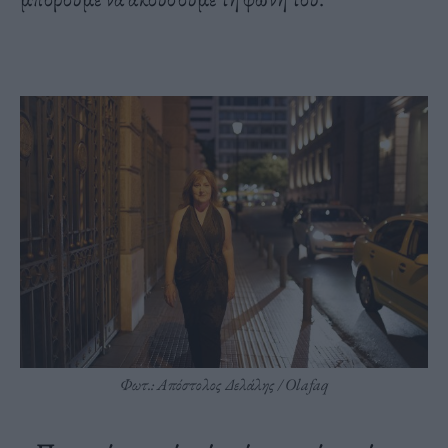
Φωτ.: Απόστολος Δελάλης / Olafaq