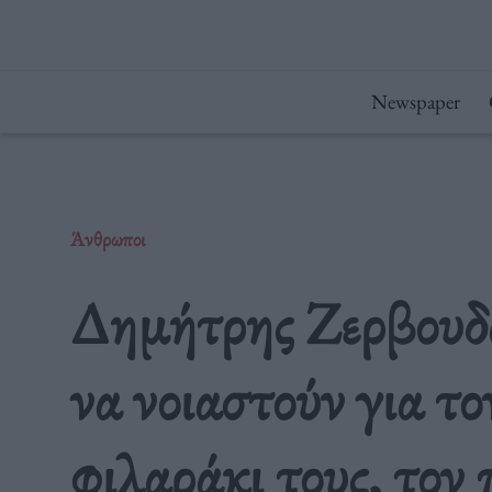
Μετάβαση
στο
περιεχόμενο
Newspaper
Άνθρωποι
Δημήτρης Ζερβουδά
να νοιαστούν για το
φιλαράκι τους, τον 