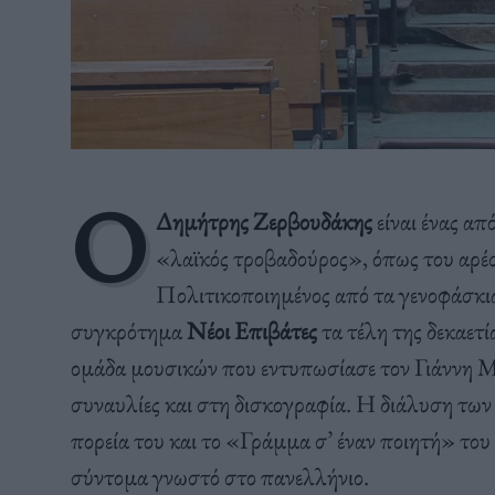
Ο
Δημήτρης Ζερβουδάκης
είναι ένας απ
«λαϊκός τροβαδούρος», όπως του αρέσε
Πολιτικοποιημένος από τα γενοφάσκια
συγκρότημα
Νέοι Επιβάτες
τα τέλη της δεκαετ
ομάδα μουσικών που εντυπωσίασε τον Γιάννη Μ
συναυλίες και στη δισκογραφία. Η διάλυση τ
πορεία του και το «Γράμμα σ’ έναν ποιητή» του
σύντομα γνωστό στο πανελλήνιο.