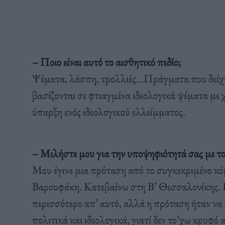
– Ποιο είναι αυτό το αισθητικό πεδίο;
Ψέματα, λάσπη, τρολλιές…Πράγματα που δείχν
βασίζονται σε φτιαγμένα ιδεολογικά ψέματα με
ύπαρξη ενός ιδεολογικού ελλείμματος.
– Μιλήστε μου για την υποψηφιότητά σας με 
Μου έγινε μια πρόταση από το συγκεκριμένο κό
Βαρουφάκη. Κατεβαίνω στη Β’ Θεσσαλονίκης. Εκε
περισσότερο απ’ αυτό, αλλά η πρόταση ήταν να
πολιτικά και ιδεολογικά, γιατί δεν το’χω κρυφ