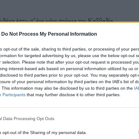
υδάκη έστω σ’ ένα μόνο ποίημα του Καββαδία,
ποιήσεις της Μαρίζας Κωχ, των Ξέμπαρκων από το
-
Do Not Process My Personal Information
. Ελάχιστοι γνωρίζουν πως υπάρχει demo του
to opt-out of the sale, sharing to third parties, or processing of your per
ρόπουλου, με τον οποίο ο Ζερβουδάκης
formation for targeted advertising by us, please use the below opt-out s
υνδέθηκαν με φιλία. Μάλλον ακατάτακτος
r selection. Please note that after your opt-out request is processed y
eing interest-based ads based on personal information utilized by us or
 ηλεκτρικού ήχου, όπως και της κλασικής
disclosed to third parties prior to your opt-out. You may separately opt-
ική όψη της μουσικής και αποδίδει μεγάλη
losure of your personal information by third parties on the IAB’s list of
. This information may also be disclosed by us to third parties on the
IA
ς, η επαφή με το πιο δραστήριο κομμάτι της
Participants
that may further disclose it to other third parties.
ρων συναδέλφων του και η έμφυτη τάση του να
οι που τον οδήγησαν να κατέβει υποψήφιος στις
l Data Processing Opt Outs
 Βαρουφάκη. Ακολουθεί μια ορμητική συζήτηση
την Αθήνα και το φεστιβάλ νεολαίας της ΑΡ.ΕΝ.
o opt-out of the Sharing of my personal data.