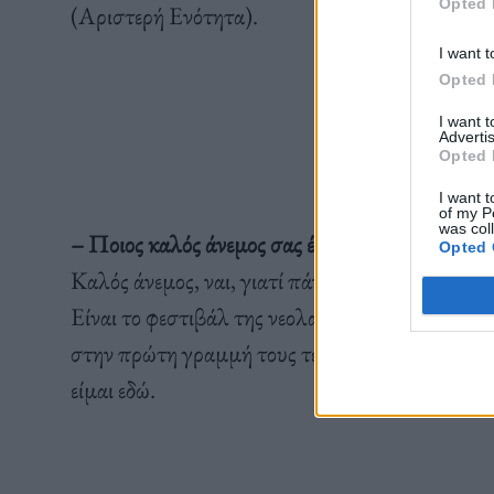
Opted 
(Αριστερή Ενότητα).
I want t
Opted 
I want 
Advertis
Opted 
I want t
of my P
was col
– Ποιος καλός άνεμος σας έφερε στην Αθήνα;
Opted 
Καλός άνεμος, ναι, γιατί πάντα σε τέτοιες συμμ
Είναι το φεστιβάλ της νεολαίας της Αριστερής Ε
στην πρώτη γραμμή τους τελευταίους μήνες στ
είμαι εδώ.