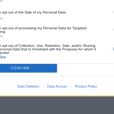
In
o opt-out of the Sale of my Personal Data.
In
to opt-out of processing my Personal Data for Targeted
ing.
• • •
In
o opt-out of Collection, Use, Retention, Sale, and/or Sharing
ersonal Data that Is Unrelated with the Purposes for which it
lected.
Out
ετοχές νιώθω να συνδεόμαστε με τη μεγάλη εικόνα.
CONFIRM
νότητας, οι φοιτητές, τα παιδιά που βρίσκονται
ην κοινωνία, επομένως χαίρομαι πραγματικά που
Data Deletion
Data Access
Privacy Policy