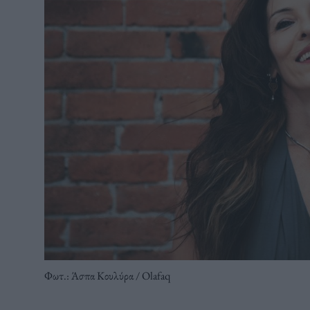
Φωτ.: Άσπα Κουλύρα / Olafaq