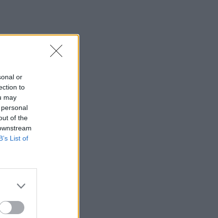
sonal or
ection to
ou may
 personal
out of the
 downstream
B’s List of