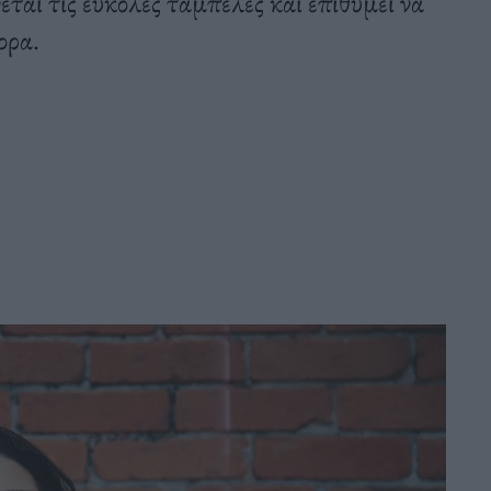
αι τις εύκολες ταμπέλες και επιθυμεί να
ορα.