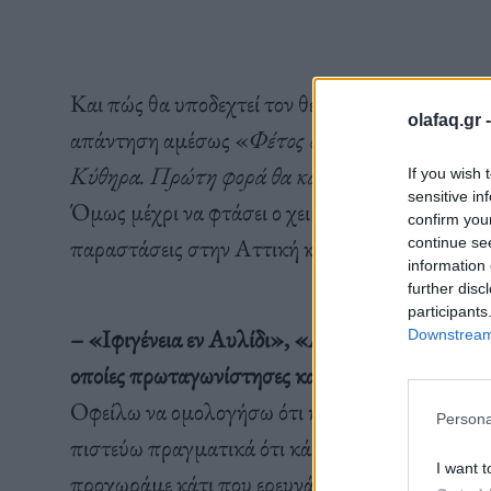
Και πώς θα υποδεχτεί τον θεατρικό χειμώνα μετά
olafaq.gr 
απάντηση αμέσως «
Φέτος δεν θα κάνουμε τίποτ
Κύθηρα. Πρώτη φορά θα κάτσουμε τόσο πολύ. Το
If you wish 
sensitive in
Όμως μέχρι να φτάσει ο χειμώνας έχουμε χρόνο
confirm you
παραστάσεις στην Αττική και κάποιες εκτός. Κα
continue se
information 
further disc
participants
– «Ιφιγένεια εν Αυλίδι», «Αντιγόνη», «Μήδει
Downstream 
οποίες πρωταγωνίστησες και υιοθέτησαν το πρό
Οφείλω να ομολογήσω ότι και στις τρεις παρασ
Persona
πιστεύω πραγματικά ότι κάθε φορά όλο και κάτι 
I want t
προχωράμε κάτι που ερευνάμε.