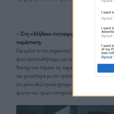
Opted 
I want t
Opted 
I want 
Advertis
– Στη «Μήδεια» συγκεκριμένα τι αισθάνεσαι ότ
Opted 
παράσταση;
I want t
Για εμένα το πιο σημαντικό στη συγκεκριμένη δου
of my P
was col
Opted 
έργο προσπαθήσαμε, και νομίζω τα καταφέραμε,
θεατής που πέρασε τις καραντίνες, που έρχεται 
και γενικότερα με τον τρόπο που η κοινωνία αντι
ότι μόνο ιδεολογικά έχουμε προχωρήσει και όχ
έρευνα των τριών υποκριτών καταφέραμε να μι