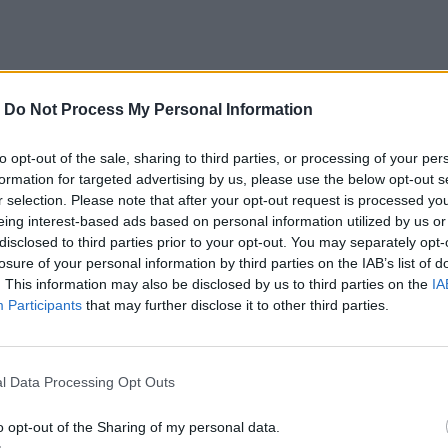
 από ένα τέτοιο κοπιαστικό καλοκαίρι; Δίνει
-
Do Not Process My Personal Information
α. Θα πάμε με τον Αιμίλιο να μείνουμε στα
υ λέω ότι θα είναι μια πρόβα συνταξιοδότησης
».
to opt-out of the sale, sharing to third parties, or processing of your per
formation for targeted advertising by us, please use the below opt-out s
, αφού ακόμη η «Μήδεια» συνεχίζει με
r selection. Please note that after your opt-out request is processed y
ι από εκεί πιάνουμε το νήμα της κουβέντας.
eing interest-based ads based on personal information utilized by us or
disclosed to third parties prior to your opt-out. You may separately opt-
losure of your personal information by third parties on the IAB’s list of
. This information may also be disclosed by us to third parties on the
IA
α». Τρεις παραστάσεις αρχαίου δράματος στις
Participants
that may further disclose it to other third parties.
τυπο των τριών υποκριτών.
τάσεις που κάναμε βάζοντας αυτό το στοίχημα
l Data Processing Opt Outs
προχωράει. Για εμάς αυτό είναι το ενδιαφέρον: να
o opt-out of the Sharing of my personal data.