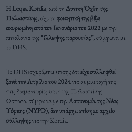
Η
Leqaa Kordia
, από τη
Δυτική Όχθη της
Παλαιστίνης
, είχε τη
φοιτητική της βίζα
ακυρωμένη από τον Ιανουάριο του 2022
με την
αιτιολογία της
“έλλειψης παρουσίας”
, σύμφωνα με
το DHS.
Το DHS ισχυρίζεται επίσης ότι
είχε συλληφθεί
ξανά τον Απρίλιο του 2024
για συμμετοχή της
στις διαμαρτυρίες υπέρ της Παλαιστίνης.
Ωστόσο, σύμφωνα με την
Αστυνομία της Νέας
Υόρκης (NYPD)
,
δεν υπάρχει επίσημο αρχείο
σύλληψης
για την Kordia.