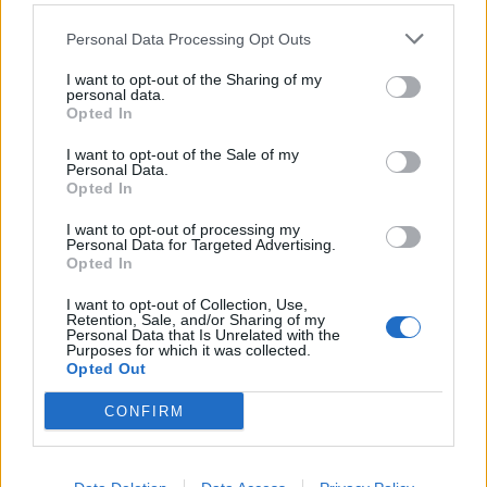
Personal Data Processing Opt Outs
Η νομική του ομάδα ανακοίνωσε ότι κατέθεσε
I want to opt-out of the Sharing of my
επείγουσα αίτηση αποφυλάκισης
στο
Νότιο
personal data.
Opted In
Περιφερειακό Δικαστήριο της Νέας Υόρκης
,
I want to opt-out of the Sale of my
επισημαίνοντας τη
νομική αυθαιρεσία της
Personal Data.
Opted In
υπόθεσης
.
I want to opt-out of processing my
Personal Data for Targeted Advertising.
Opted In
Η πανεπιστημιακή καταστολή, όμως, δεν μένει
I want to opt-out of Collection, Use,
αναπάντητη. Την
Πέμπτη το απόγευμα
,
οκτώ
Retention, Sale, and/or Sharing of my
Personal Data that Is Unrelated with the
Purposes for which it was collected.
φοιτητές του Columbia και του Barnard
Opted Out
κατέθεσαν αγωγή σε ομοσπονδιακό δικαστήριο,
CONFIRM
απαιτώντας να
σταματήσει το πανεπιστήμιο να
δίνει στην κυβέρνηση πρόσβαση στα πειθαρχικά