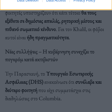
Data Deletion
Data Access
Privacy Policy
αρχεία των φιλοπαλαιστίνιων διαδηλωτών
. Οι
φοιτητές υποστηρίζουν ότι κάτι τέτοιο
θα τους
εξέθετε σε δημόσιες απειλές, ρητορική μίσους και
πιθανό σωματικό κίνδυνο
. Για τον Khalil, οι φόβοι
αυτοί είναι
ήδη πραγματικότητα
.
Νέες συλλήψεις – Η κυβέρνηση συνεχίζει το
πογκρόμ κατά ακτιβιστών
Την Παρασκευή, το
Υπουργείο Εσωτερικής
Ασφάλειας (DHS)
ανακοίνωσε ότι
συνέλαβε και
δεύτερο φοιτητή
που είχε συμμετάσχει στις
διαδηλώσεις στο Columbia.