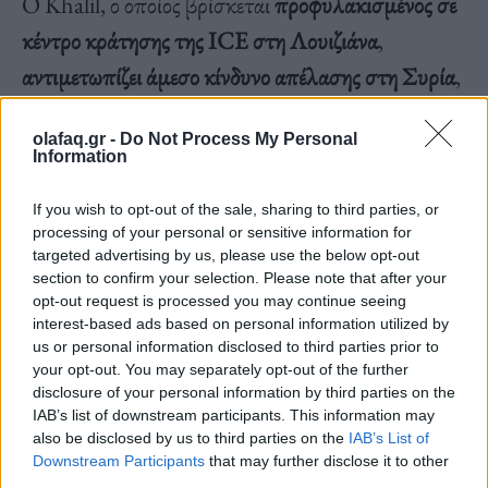
Ο Khalil, ο οποίος βρίσκεται
προφυλακισμένος σε
κέντρο κράτησης της ICE στη Λουιζιάνα
,
αντιμετωπίζει άμεσο κίνδυνο απέλασης στη Συρία
,
αναλόγως της έκβασης της υπόθεσής του.
olafaq.gr -
Do Not Process My Personal
Information
Σύμφωνα με τις δικαστικές καταθέσεις, παρά το ότι
If you wish to opt-out of the sale, sharing to third parties, or
είναι
μόνιμος κάτοικος των ΗΠΑ
(κάτοχος
processing of your personal or sensitive information for
targeted advertising by us, please use the below opt-out
πράσινης κάρτας
),
είναι ουσιαστικά ανιθαγενής
.
section to confirm your selection. Please note that after your
opt-out request is processed you may continue seeing
Μεγάλωσε σε
παλαιστινιακό προσφυγικό
interest-based ads based on personal information utilized by
καταυλισμό στη Συρία
, από τον οποίο εκτοπίστηκε
us or personal information disclosed to third parties prior to
your opt-out. You may separately opt-out of the further
λόγω του εμφυλίου πολέμου. Η οικογένειά του έχει
disclosure of your personal information by third parties on the
διασκορπιστεί σε όλη την Ευρώπη και τη Δυτική
IAB’s list of downstream participants. This information may
also be disclosed by us to third parties on the
IAB’s List of
Ασία.
Downstream Participants
that may further disclose it to other
third parties.