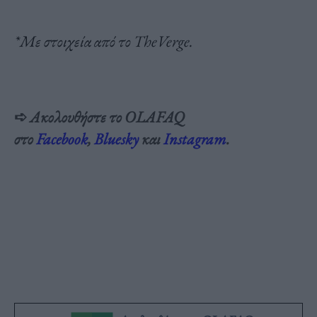
*Mε στοιχεία από το TheVerge.
➪
Ακολουθήστε το OLAFAQ
στο
Facebook
,
Bluesky
και
Inst
agram
.