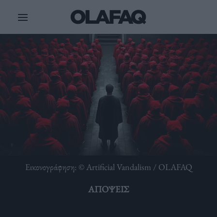
Μετάβαση
στο
περιεχόμενο
Εικονογράφηση: © Artificial Vandalism / OLAFAQ
ΑΠΌΨΕΙΣ