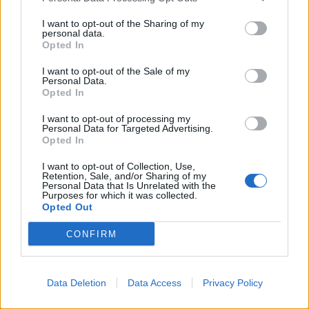
και άλλων σωματείων του κλάδου; Ο Νικόλας
Γιατρομανωλάκης περιορίστηκε στο να αναγνωρίσει
I want to opt-out of the Sharing of my
personal data.
το σοβαρότατο και άλυτο επί δεκαετίες θέμα της
Opted In
διαβάθμισης και ποιότητας της καλλιτεχνικής
I want to opt-out of the Sale of my
Personal Data.
εκπαίδευσης».
Πως μπορεί να ανοίξει μια αληθινή
Opted In
συζήτηση για τις σχολές όταν η κυβέρνηση καταργεί
I want to opt-out of processing my
Personal Data for Targeted Advertising.
τα πτυχία της; Πως γίνεται να θεωρούνται οι
Opted In
απόφοιτοι των δραματικών σχολών αναδρομικά ως
I want to opt-out of Collection, Use,
Retention, Sale, and/or Sharing of my
«απόφοιτοι λυκείου»;
Πως μπορεί να μην αλλάξει
Personal Data that Is Unrelated with the
Purposes for which it was collected.
τίποτα όπως υποστηρίζει ο Υφυπουργός εάν οι
Opted Out
προσλήψεις τους εντάσσονται στην κατηγορία
CONFIRM
«απόφοιτοι λυκείου»;
Data Deletion
Data Access
Privacy Policy