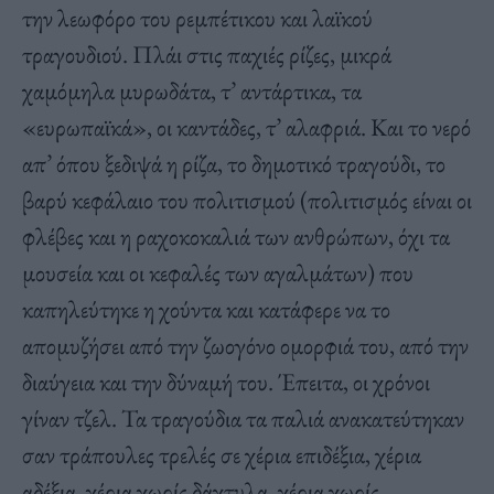
την λεωφόρο του ρεμπέτικου και λαϊκού
τραγουδιού. Πλάι στις παχιές ρίζες, μικρά
χαμόμηλα μυρωδάτα, τ’ αντάρτικα, τα
«ευρωπαϊκά», οι καντάδες, τ’ αλαφριά. Και το νερό
απ’ όπου ξεδιψά η ρίζα, το δημοτικό τραγούδι, το
βαρύ κεφάλαιο του πολιτισμού (πολιτισμός είναι οι
φλέβες και η ραχοκοκαλιά των ανθρώπων, όχι τα
μουσεία και οι κεφαλές των αγαλμάτων) που
καπηλεύτηκε η χούντα και κατάφερε να το
απομυζήσει από την ζωογόνο ομορφιά του, από την
διαύγεια και την δύναμή του. Έπειτα, οι χρόνοι
γίναν τζελ. Τα τραγούδια τα παλιά ανακατεύτηκαν
σαν τράπουλες τρελές σε χέρια επιδέξια, χέρια
αδέξια, χέρια χωρίς δάχτυλα, χέρια χωρίς