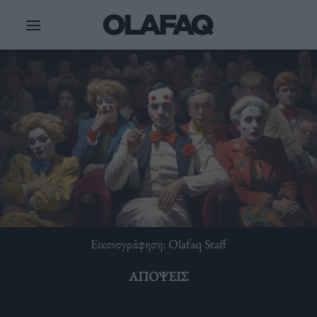
Μετάβαση
στο
περιεχόμενο
Εικονογράφηση: Olafaq Staff
ΑΠΌΨΕΙΣ