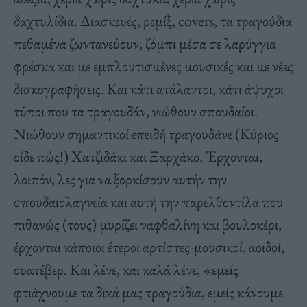
δαχτυλίδια. Διασκευές, ρεμίξ, covers, τα τραγούδια
πεθαμένα ζωντανεύουν, ζόμπι μέσα σε λαρύγγια
φρέσκα και με εμπλουτισμένες μουσικές και με νέες
δισκογραφήσεις. Και κάτι ατάλαντοι, κάτι άψυχοι
τύποι που τα τραγουδάν, νιώθουν σπουδαίοι.
Νιώθουν σημαντικοί επειδή τραγουδάνε (Κύριος
οίδε πώς!) Χατζιδάκι και Ξαρχάκο. Έρχονται,
λοιπόν, λες για να ξορκίσουν αυτήν την
σπουδαιολαγνεία και αυτή την παρελθοντίλα που
πιθανώς (τους) μυρίζει ναφθαλίνη και βουλοκέρι,
έρχονται κάποιοι έτεροι αρτίστες-μουσικοί, αοιδοί,
ουατέβερ. Και λένε, και καλά λένε, «εμείς
φτιάχνουμε τα δικά μας τραγούδια, εμείς κάνουμε