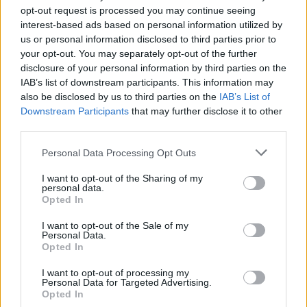
ερμηνευτές θα τολμούσε να δώσει μια συνέντευξη
opt-out request is processed you may continue seeing
interest-based ads based on personal information utilized by
σαν αυτήν που έδωσε η Αλίκη στην Μαλβίνα;
Ο
us or personal information disclosed to third parties prior to
your opt-out. You may separately opt-out of the further
συντηρητισμός τους, οχυρωμένος πίσω από
disclosure of your personal information by third parties on the
βολικά αντισυστημικές απόψεις (κατά βάθος,
IAB’s list of downstream participants. This information may
also be disclosed by us to third parties on the
IAB’s List of
βαθύτατα συστημικές, βαθύτατα ανήκουσες στο
Downstream Participants
that may further disclose it to other
δικό τους σύστημα, δίκτυο και κύκλο ανθρώπων),
third parties.
τους εμποδίζει να τιναχτούν ψηλά, πάνω από την
Personal Data Processing Opt Outs
τέχνη τους, πάνω από τον χρόνο.
I want to opt-out of the Sharing of my
personal data.
Opted In
I want to opt-out of the Sale of my
Φορούν second hand ρούχα και παρακαλούν την
Personal Data.
Opted In
δημοσιογράφο να μην πει στους αναγνώστες της
I want to opt-out of processing my
ότι έχουν το τελευταίο μοντέλο του iPhone.
Δεν
Personal Data for Targeted Advertising.
Opted In
κερνούν ούτε τον καφέ της δημοσιογράφου. Αυτά