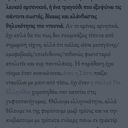
λευκού αρσενικού, ή ένα τραγούδι που εξυψώνει τις
πάντοτε σωστές, δίκαιες και αλάνθαστες
θηλυκότητες του ντουνιά.
Αν το κρίνεις αρνητικά,
όχι απλά θα πει πως δεν σκαμπάζεις τίποτα από
σημερινή τέχνη, αλλά ότι κιόλας είσαι μισογύνης/
ομοφοβικός/επικίνδυνος/πιθανώς φασισταριό
απολιτίκ και κυρ παντελάκος. Η παράδοση έχει
νόημα όταν ανανεώνεται,
όταν η Σάττι
παίζει
νταούλια με μπιτ από πίσω, όχι όταν
η σκυλού Ρία
Ελληνίδου
χοροπηδάει σαν κατσίκι στις
γυφτοπανήγυρεις. Θέλουμε ελληνικότητα, αλλά
θέλουμε να της φορέσουμε μωβ τρέσες και να την
ανεβάσουμε με τρίπατα σνίκερς πάνω σε τρακτέρ