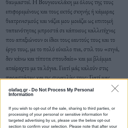
θαυμαστεί. Η Βουγιουκλάκη με όλους της τους
επιφορεμένους και τους εκτός σκηνής ή κάμερας
θεατρινισμούς και νάζια μου μοιάζει ως επιτομή
ταπεινότητας μπροστά σε κάποιους καλλιτέχνες
που απαξιώνουν οι ίδιοι τους εαυτούς τους και το
έργο τους, με το πολύ εύκολο πια, στιλ του «σιγά,
δεν κάνω και τίποτα σπουδαίο» και με βλέμμα
αταίραχτο με τα λόγια. Γιατί μάς καλούν στις
παραστάσεις και τις συναυλίες τους; Γιατί μας
δίνουν συνεντεύξεις; Πώς επιθυμούν να
olafaq.gr -
Do Not Process My Personal
βιοπορίζονται αποκλειστικά από την τέχνη τους;
Information
Για να το καταφέρουν, πρέπει να ζουν από την
If you wish to opt-out of the sale, sharing to third parties, or
τέχνη τους. Ποιος από τους μπλαζέ, δήθεν
processing of your personal or sensitive information for
targeted advertising by us, please use the below opt-out
ταπεινόφρονες νεορευματίσιους δημιουργούς κι
section to confirm your selection. Please note that after your