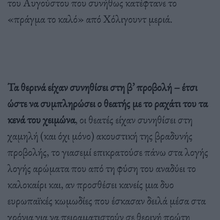
του Αυγούστου που συνήθως κατέφτανε το
«πράγμα το καλό» από Χόλιγουντ μεριά.
Τα θερινά είχαν συνηθίσει στη β’ προβολή – έτσι
ώστε να συμπληρώσει ο θεατής με το ραχάτι του τα
κενά του χειμώνα
, οι θεατές είχαν συνηθίσει στη
χαμηλή (και όχι μόνο) ακουστική της βραδυνής
προβολής, το γιασεμί επικρατούσε πάνω στα λογής
λογής αρώματα που από τη φύση του αναδύει το
καλοκαίρι και, αν προσθέσει κανείς μια δυο
ευρωπαϊκές κωμωδίες που έσκασαν δειλά μέσα στα
χρόνια για να πειραματιστούν σε θερινή πρώτη