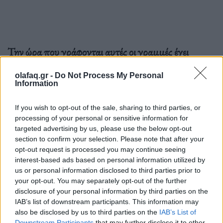
Την ώρα που γράφονται αυτές οι γραμμές έχει
ανοίξει ήδη το πρώτο θερινό στην Αττική και τα
olafaq.gr -
Do Not Process My Personal
περισσότερα ετοιμάζονται να ανοίξουν σταδιακά από
Information
την πρώτη εβδομάδα του Μαΐου
– πιο νωρίς από
If you wish to opt-out of the sale, sharing to third parties, or
ποτέ, αφού παραδοσιακά τα θερινά περίμεναν πάντα
processing of your personal or sensitive information for
targeted advertising by us, please use the below opt-out
τις αρχές Ιουνίου για να δοκιμαστούν στο dress code
section to confirm your selection. Please note that after your
που επέβαλε απαραίτητα μπουφανάκι ή ένα
opt-out request is processed you may continue seeing
interest-based ads based on personal information utilized by
κολεγιακό, συν μια μικρή ομπρέλα στην τσάντα για
us or personal information disclosed to third parties prior to
παν ενδεχόμενο. Ταυτόχρονα, τα περισσότερα
your opt-out. You may separately opt-out of the further
disclosure of your personal information by third parties on the
χειμερινά σινεμά σταμάτησαν ήδη τις προβολές
IAB’s list of downstream participants. This information may
also be disclosed by us to third parties on the
IAB’s List of
τους, βάζοντας τέλος σε μια πολύ μέτρια προς το
Downstream Participants
that may further disclose it to other