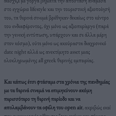
διέσχιζε με γοργά βήματα την απόσταση ανάμεσα
στο εγχώριο lifestyle και την τουριστική αξιοποίησή
του, τα θερινά σινεμά βρέθηκαν δικαίως στο κέντρο
του ενδιαφέροντος, όχι μόνο ως αξιοπερίεργο (παρά
την γενική εντύπωση, υπάρχουν και σε άλλα μέρη
στον κόσμο), ούτε μόνο ως ακούραστα διαχρονικό
date night αλλά ως ανεκτίμητο asset μιας
ολοκληρωμένης all greek θερινής εμπειρίας.
Και κάπως έτσι φτάσαμε στα χρόνια της πανδημίας
με τα θερινά σινεμά να επιμηκύνουν ακόμη
περισσότερο τη θερινή περίοδο και να
απολαμβάνουν τα οφέλη του open air
, ακριβώς εκεί
που οι χειμερινές αίθουσες ζουν ακόμη και σήμερα