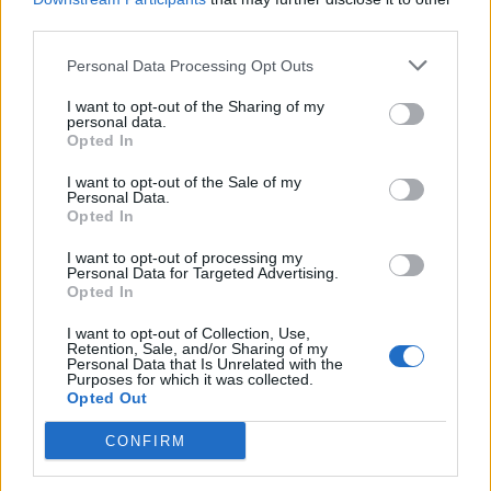
κακό χειμερινή σεζόν που άφησε τους
third parties.
κινηματογράφους άδειους, με πολύ λίγες εξαιρέσεις
Personal Data Processing Opt Outs
οι οποίες, στην εποχή των αυξημένων λογαριασμών
I want to opt-out of the Sharing of my
personal data.
ενέργειας δεν είναι πλέον λύση για τη βιωσιμότητα
Opted In
τους.
I want to opt-out of the Sale of my
Personal Data.
Opted In
I want to opt-out of processing my
Personal Data for Targeted Advertising.
Opted In
I want to opt-out of Collection, Use,
Retention, Sale, and/or Sharing of my
Personal Data that Is Unrelated with the
Purposes for which it was collected.
Opted Out
CONFIRM