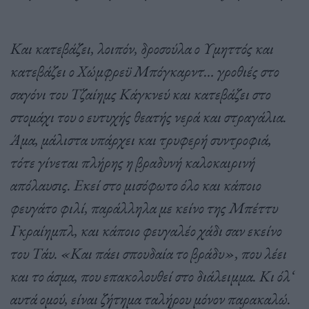
Και κατεβάζει, λοιπόν, δροσούλα ο Υμηττός και
κατεβάζει ο Χώμφρεϋ Μπόγκαρντ… γροθιές στο
σαγόνι του Τζαίημς Κάγκνεύ και κατεβάζει στο
στομάχι του ο ευτυχής θεατής νερά και στραγάλια.
Άμα, μάλιστα υπάρχει και τρυφερή συντροφιά,
τότε γίνεται πλήρης η βραδυνή καλοκαιρινή
απόλαυσις. Εκεί στο μισόφωτο όλο και κάποιο
φευγάτο φιλί, παράλληλα με κείνο της Μπέττυ
Γκραίημπλ, και κάποιο φευγαλέο χάδι σαν εκείνο
του Τάυ. «Και πάει σπουδαία το βράδυ», που λέει
και το άσμα, που επακολουθεί στο διάλειμμα. Κι όλ
‘
αυτά ομού, είναι ζήτημα ταλήρου μόνον παρακαλώ.