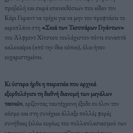
προβολή και σειρά επανεκδόσεων που είδαν τον
Κάρι Γκραντ να τρέχει για να μην τον προφτάσει το
αεροπλάνο στη
«Σκιά των Τεσσσάρων Γιγάντων»
του Άλφρεντ Χίτσκοκ τουλάχιστον πέντε συναπτά
καλοκαίρια (από την ίδια κόπια), όλοι ήταν
ευχαριστημένοι.
Κι ύστερα ήρθε η πειρατεία που αρχικά
εξορθολόγισε τη διεθνή διανομή των μεγάλων
ταινιών
, ορίζοντας ταυτόχρονη έξοδο σε όλον τον
κόσμο και στη συνέχεια άλλαξε πολλές φορές
συνήθειες (ελέω κυρίως του πολλαπλασιασμού των
υπερηρώων) προγραμματίζοντας παγκόσμιες