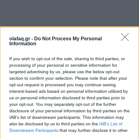
Αν όμως αντίστοιχα, διαρρήξουν το δικό της σπίτι,
olafaq.gr -
Do Not Process My Personal
Information
εκείνη θα θεωρήσει αναμενόμενο ότι κάποιος από τη
δικιά πολυκατοικία θα πρέπει να καλέσει την
If you wish to opt-out of the sale, sharing to third parties, or
αστυνομία. Πόσο αναμενόμενο θα είναι αν δεν γίνει
processing of your personal or sensitive information for
targeted advertising by us, please use the below opt-out
εκείνη τη στιγμή; Πολύ! Όπως ήταν και τώρα.
section to confirm your selection. Please note that after your
opt-out request is processed you may continue seeing
interest-based ads based on personal information utilized by
us or personal information disclosed to third parties prior to
Βρέθηκα μάρτυρας πριν μερικούς μήνες σε
your opt-out. You may separately opt-out of the further
disclosure of your personal information by third parties on the
περιστατικό βίας ανάμεσα σε έναν Πακιστανό
IAB’s list of downstream participants. This information may
διανομέα γνωστής εταιρίας και σε δύο ημεδαπούς
also be disclosed by us to third parties on the
IAB’s List of
Downstream Participants
that may further disclose it to other
που πέρασαν με επικίνδυνο τρόπο πολύ κοντά από
third parties.