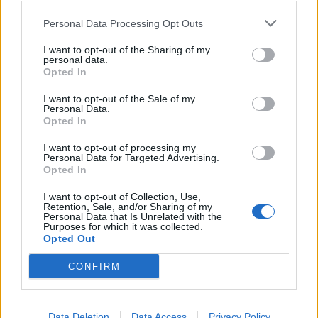
τον διανομέα. Όταν φώναξε «
τι κάνετε;
»,
Personal Data Processing Opt Outs
σταμάτησαν μπροστά του άρχιζαν να τον
I want to opt-out of the Sharing of my
σπρώχνουν και να του χτυπάνε το κράνος. Ήμουν η
personal data.
Opted In
μόνη που είχε σταματήσει και φώναξα κάμποσες
I want to opt-out of the Sale of my
φορές «
τι κάνετε;
», μέχρι να φύγουν μερικά από
Personal Data.
Opted In
μερικά δευτερόλεπτα.
I want to opt-out of processing my
Personal Data for Targeted Advertising.
Opted In
I want to opt-out of Collection, Use,
Retention, Sale, and/or Sharing of my
Δύο διαφορετικοί άνθρωποι είπαν την ίδια φράση. Ο
Personal Data that Is Unrelated with the
Purposes for which it was collected.
ένας για να βρει το δίκιο του και ο άλλος για να
Opted Out
αποτρέψει το περιστατικό βίας. Στην
CONFIRM
πραγματικότητα ξέρουν πολύ καλά τι κάνουνε, γιατί
από τη συμπεριφορά τους και την εξωτερική τους
Data Deletion
Data Access
Privacy Policy