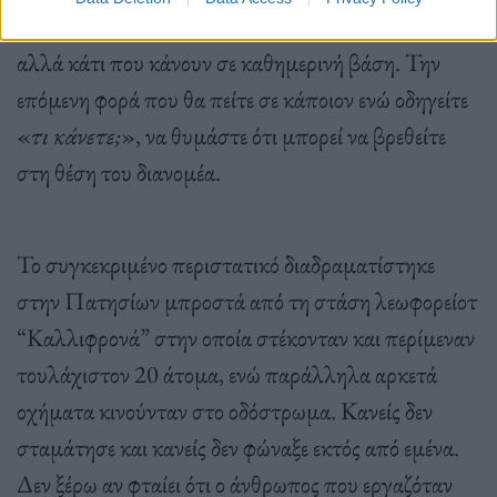
εμφάνιση φαινόταν, ότι δεν ήταν ένα τυχαίο γεγονός,
αλλά κάτι που κάνουν σε καθημερινή βάση. Την
επόμενη φορά που θα πείτε σε κάποιον ενώ οδηγείτε
«
τι κάνετε;
», να θυμάστε ότι μπορεί να βρεθείτε
στη θέση του διανομέα.
Το συγκεκριμένο περιστατικό διαδραματίστηκε
στην Πατησίων μπροστά από τη στάση λεωφορείοτ
“Καλλιφρονά” στην οποία στέκονταν και περίμεναν
τουλάχιστον 20 άτομα, ενώ παράλληλα αρκετά
οχήματα κινούνταν στο οδόστρωμα. Κανείς δεν
σταμάτησε και κανείς δεν φώναξε εκτός από εμένα.
Δεν ξέρω αν φταίει ότι ο άνθρωπος που εργαζόταν