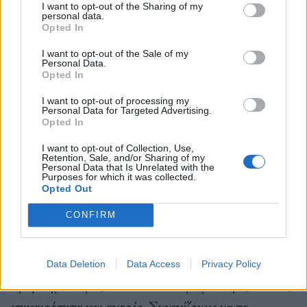
να είσαι συνδεδεμένος με ολόκληρο το ανθρώπινο
I want to opt-out of the Sharing of my
personal data.
είδος έχοντας τα μάτια σου ανοιχτά, ώστε να είσαι
Opted In
πάντοτε αντικειμενικός με όλους ανεξαιρέτως τους
I want to opt-out of the Sale of my
Personal Data.
ανθρώπους. «
Αν κάποιος θελήσει να κρατήσει την
Opted In
αντικειμενικότητά του μόνο για το πρόσωπο που
I want to opt-out of processing my
αγαπά και πιστεύει ότι του είναι περιττή στις
Personal Data for Targeted Advertising.
Opted In
σχέσεις του με τον υπόλοιπο κόσμο, σύντομα θα
I want to opt-out of Collection, Use,
ανακαλύψει ότι αποτυγχάνει σε όλες ανεξαιρέτως
Retention, Sale, and/or Sharing of my
Personal Data that Is Unrelated with the
Purposes for which it was collected.
τις σχέσεις του».
Opted Out
CONFIRM
Είμαστε τόσο απορροφημένοι κάθε δευτερόλεπτο
της ημέρας που παραμελούμε τα βαθιά ριζωμένα
Data Deletion
Data Access
Privacy Policy
προβλήματά μας. Τα καλύπτουμε με σειρές, ταινίες,
επικαιρότητα και αγορές. Συνεχίζουμε να τα