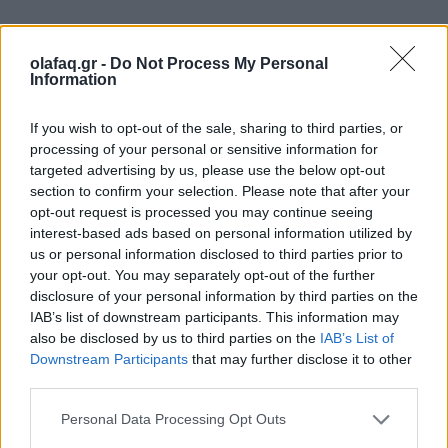
Για τον Φρομ, η αγάπη είναι μία εξέγερση ενάντια
olafaq.gr -
Do Not Process My Personal
Information
στο εμπορικό ιδεώδες. Βλέπει με ιδιαίτερη
περιφρόνηση τα άρθρα των περιοδικών με τα
If you wish to opt-out of the sale, sharing to third parties, or
γυαλιστερά εξώφυλλα, στα οποία ο γάμος
processing of your personal or sensitive information for
targeted advertising by us, please use the below opt-out
αντιμετωπίζεται ως μία εμπορική συμφωνία. Αυτή η
section to confirm your selection. Please note that after your
«
ομάδα των δύο που λειτουργεί ομαλά
», γράφει,
opt-out request is processed you may continue seeing
interest-based ads based on personal information utilized by
«
δεν γίνεται ποτέ τίποτα περισσότερο από μία
us or personal information disclosed to third parties prior to
your opt-out. You may separately opt-out of the further
καλολαδωμένη συνεργασία ανάμεσα σε δύο άτομα
disclosure of your personal information by third parties on the
που παραμένουν για όλη τους τη ζωή ξένα μεταξύ
IAB’s list of downstream participants. This information may
also be disclosed by us to third parties on the
IAB’s List of
τους
». Ακόμη και η αγάπη σαν «
καταφύγιο
Downstream Participants
that may further disclose it to other
απέναντι στη μοναξιά
» είναι καταδικασμένη να
third parties.
αποτύχει. Το να αγαπάς σημαίνει από τη φύση του
Personal Data Processing Opt Outs