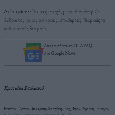
Δείτε επίσης:
Ρευστή εποχή, ρευστή αγάπη: Ο
άνθρωπος χωρίς μόνιμους, σταθερούς, διαρκείς κι
ανθεκτικούς δεσμούς
Ακολουθήστε το OLAFAQ
στο Google News
Χριστιάνα Στυλιανού
Ετικέτες :
Αγάπη
,
διεστραμμένη σχέση
,
Έριχ Φρομ
,
Έρωτας
,
Η τέχνη
της αγάπης
,
καπιταλισμος
,
κοινωνικός ψυχολόγος
.