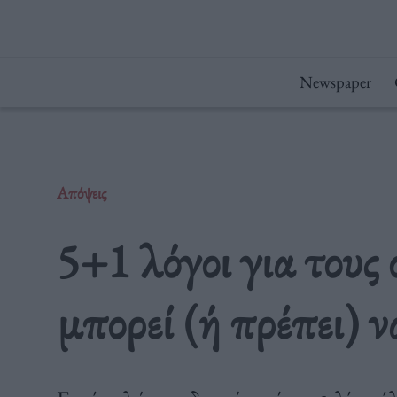
Μετάβαση
στο
περιεχόμενο
Newspaper
Απόψεις
5+1 λόγοι για τους 
μπορεί (ή πρέπει) ν