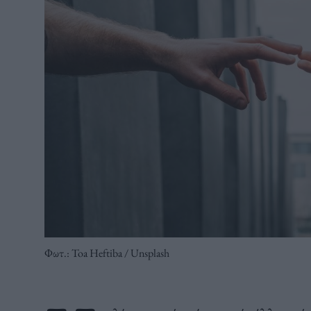
Φωτ.: Toa Heftiba / Unsplash