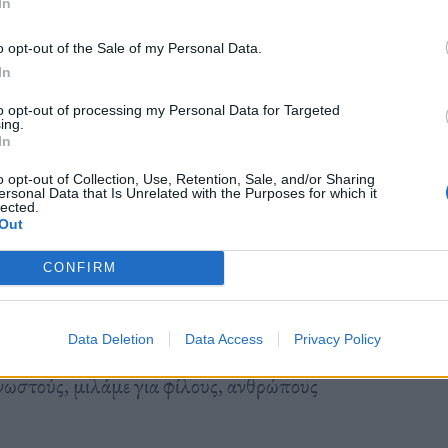
In
ία, ας πούμε. Αν επικοινωνείτε και έχετε
ούς σας κανόνες ηθικής, τότε όλα καλά. Αλλά με
o opt-out of the Sale of my Personal Data.
In
ν θέλετε την άποψή μας, ούτε με πρώην!
to opt-out of processing my Personal Data for Targeted
ing.
In
o opt-out of Collection, Use, Retention, Sale, and/or Sharing
ersonal Data that Is Unrelated with the Purposes for which it
lected.
Out
ζωής μια οικονομική εξυπηρέτηση και να μας
CONFIRM
ομικά. Αλλά αν ζητήσουμε από έναν άνθρωπο που
ει, ανοιχτεί ένα 50ρικο να εξυπηρετηθούμε στα τέλη
Data Deletion
Data Access
Privacy Policy
 αυτό το άτομο αρνηθεί, τότε guess what. Πολύ
νωστούς, μιλάμε για φίλους, ανθρώπους