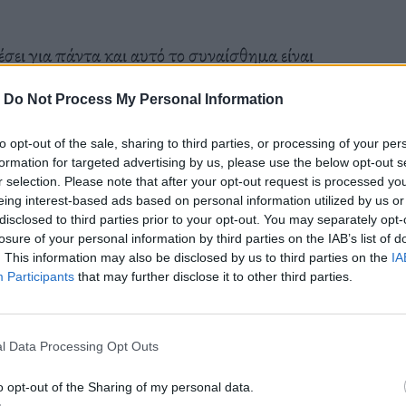
έσει για πάντα και αυτό το συναίσθημα είναι
ν ζωή που πρέπει να αποφασίσουμε να σκεφτούμε
-
Do Not Process My Personal Information
πράγματα, όταν (ο μοι γένοιτο) συμβούν, μάλλον
ά, κάθε τέλος δεν είναι ίδιο, ούτε χρειάζεται σε
to opt-out of the sale, sharing to third parties, or processing of your per
formation for targeted advertising by us, please use the below opt-out s
ιχεία έντασης. Κοινώς, το να κόβουμε ένα άτομο
r selection. Please note that after your opt-out request is processed y
 και στα χέρια μαζί του. Αφήστε που «τη λαδιά»
eing interest-based ads based on personal information utilized by us or
disclosed to third parties prior to your opt-out. You may separately opt-
τε, θα πρέπει να αποδεχθούμε τις συνέπειες.
losure of your personal information by third parties on the IAB’s list of
. This information may also be disclosed by us to third parties on the
IA
Participants
that may further disclose it to other third parties.
ν χέρια». Αν ο κολλητός σου την έπεσε σε μια
l Data Processing Opt Outs
ι πάει πολύ στραβά. Κι αν εσύ έκανες σεξ με το
o opt-out of the Sharing of my personal data.
ίναι διαφορετικό όταν δύο φίλες φλερτάρουν από