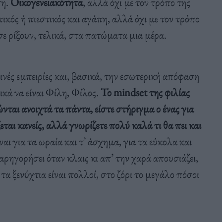
ση.
Οικογενειακότητα
, αλλά όχι με τον τρόπο της
ιτικός ή πιεστικός και αγάπη, αλλά όχι με τον τρόπο
ε ρίξουν, τελικά, στα πατώματα μια μέρα.
οινές εμπειρίες και, βασικά, την εσωτερική απόφαση
ικά να είναι Φίλη, Φίλος.
Το mindset της φιλίας
νται ανοιχτά τα πάντα, είστε στήριγμα ο ένας για
ται κανείς, αλλά γνωρίζετε πολύ καλά τι θα πει και
ναι για τα ωραία και τ’ άσχημα, για τα εύκολα και
αρηγορήσει όταν κλαις κι απ’ την χαρά απουσιάζει,
ι τα ξενύχτια είναι πολλοί, στο ζόρι το μεγάλο πόσοι