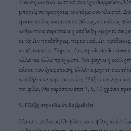
Ένα σημαντικό μυστικό σου έχει διαρρεύσει; Ότα
μπορείς να κρατήσεις το στόμα σου κλειστό; Δ
εμπιστοσύνη ανάμεσα σε φίλους, σε καλούς φίλ
ανθρώπους περιττεύει η υπόδειξη «μην το πεις σ
αυτό; Αν προδόθηκες, περαστικά. Αν πρόδωσες,
κουβεντιάσεις. Σημειωτέον, προδοσία δεν είναι
αλλά και άλλα πράγματα. Να ψάχνει η κολλητή α
κάπου που έχεις επαφή, αλλά να μην τη συστήνε
από ζήλια να μην του το λες. Ψάξτο και λίγο μέ
τον φίλο; Θα φερόσουν έτσι 3, 5, 10 χρόνια πριν
5. Πλήξη στην ιδέα ότι θα βρεθείτε
Είμαστε σοβαροί; Οι φίλοι και οι φίλες από 4 έ
αν δεν κάνουν τίποτα συναρπαστικό καμιά φορ