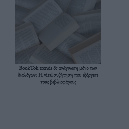
BookTok trends & ανάγνωση μόνο των
διαλόγων: Η viral συζήτηση που εξόργισε
τους βιβλιοφάγους