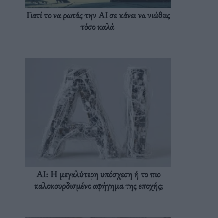
Γιατί το να ρωτάς την AI σε κάνει να νιώθεις
τόσο καλά
AI: Η μεγαλύτερη υπόσχεση ή το πιο
καλοκουρδισμένο αφήγημα της εποχής;