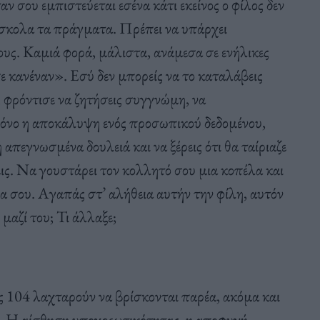
ν σου εμπιστεύεται εσένα κάτι εκείνος ο φίλος δεν
ύσκολα τα πράγματα. Πρέπει να υπάρχει
ους. Καμιά φορά, μάλιστα, ανάμεσα σε ενήλικες
ε κανέναν». Εσύ δεν μπορείς να το καταλάβεις
 φρόντισε να ζητήσεις συγγνώμη, να
 μόνο η αποκάλυψη ενός προσωπικού δεδομένου,
πεγνωσμένα δουλειά και να ξέρεις ότι θα ταίριαζε
ις. Να γουστάρει τον κολλητό σου μια κοπέλα και
σα σου. Αγαπάς στ’ αλήθεια αυτήν την φίλη, αυτόν
 μαζί του; Τι άλλαξε;
ως 104 λαχταρούν να βρίσκονται παρέα, ακόμα και
ά. Η αίσθηση υποχρεωτικότητας, η αποφυγή