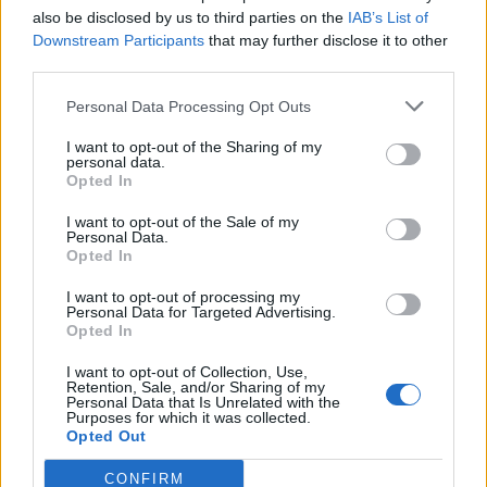
also be disclosed by us to third parties on the
IAB’s List of
Downstream Participants
that may further disclose it to other
third parties.
Ο καλλιτεχνικός διευθυντής του Φεστιβάλ Odessa
Personal Data Processing Opt Outs
Classics τονίζει: «H ιστορική συσχέτιση της
I want to opt-out of the Sharing of my
personal data.
βοήθειας της Οδησσού προς τον ελληνικό
Opted In
απελευθερωτικό αγώνα πριν δύο αιώνες με τη
I want to opt-out of the Sale of my
σημερινή προσφορά για επιστροφή της φιλοξενίας
Personal Data.
Opted In
αυτής προς το δοκιμαζόμενο έθνος μας αποτελεί
μία
I want to opt-out of processing my
από τις πιο συγκινητικές και ουσιαστικές
Personal Data for Targeted Advertising.
Opted In
πολιτιστικές πράξεις αλληλεγγύης οποιασδήποτε
I want to opt-out of Collection, Use,
κυβέρνησης φίλης χώρας προς την Ουκρανία
από
Retention, Sale, and/or Sharing of my
Personal Data that Is Unrelated with the
την αρχή της εισβολής».
Purposes for which it was collected.
Opted Out
CONFIRM