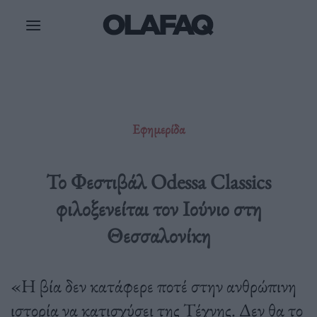
Μετάβαση
στο
περιεχόμενο
Εφημερίδα
Το Φεστιβάλ Odessa Classics
φιλοξενείται τον Ιούνιο στη
Θεσσαλονίκη
«Η βία δεν κατάφερε ποτέ στην ανθρώπινη
ιστορία να κατισχύσει της Τέχνης. Δεν θα το