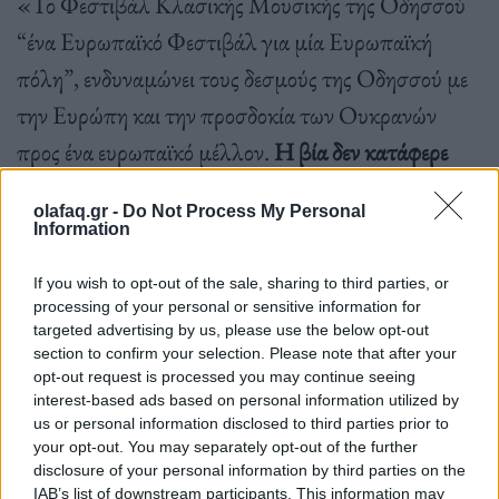
«Το Φεστιβάλ Κλασικής Μουσικής της Οδησσού
“ένα Ευρωπαϊκό Φεστιβάλ για μία Ευρωπαϊκή
πόλη”, ενδυναμώνει τους δεσμούς της Οδησσού με
την Ευρώπη και την προσδοκία των Ουκρανών
προς ένα ευρωπαϊκό μέλλον.
Η βία δεν κατάφερε
ποτέ στην ανθρώπινη ιστορία να κατισχύσει της
olafaq.gr -
Do Not Process My Personal
Τέχνης. Δεν θα το επιτρέψουμε ούτε και σήμερα
.
Information
Εύχομαι να είναι πρώτη και τελευταία φορά που το
If you wish to opt-out of the sale, sharing to third parties, or
Φεστιβάλ Κλασικής Μουσικής της Οδησσού
processing of your personal or sensitive information for
αναζητά αλλού στέγη. Προσδοκούμε στην
targeted advertising by us, please use the below opt-out
section to confirm your selection. Please note that after your
επιστροφή της ειρήνης για να παρακολουθήσουμε το
opt-out request is processed you may continue seeing
interest-based ads based on personal information utilized by
2023 το Φεστιβάλ στην Οδησσό», καταλήγει η κ.
us or personal information disclosed to third parties prior to
Μενδώνη.
your opt-out. You may separately opt-out of the further
disclosure of your personal information by third parties on the
IAB’s list of downstream participants. This information may