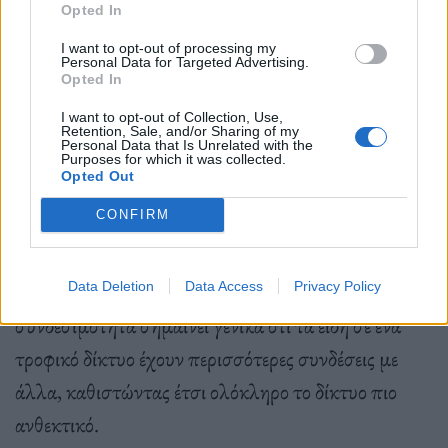
τροφικών πλεγμάτων καθιστά τις βιολογικές
Opted In
κοινότητες πιο ευάλωτες σε μελλοντικούς
I want to opt-out of processing my
Personal Data for Targeted Advertising.
κλυδωνισμούς.
Opted In
I want to opt-out of Collection, Use,
Retention, Sale, and/or Sharing of my
Personal Data that Is Unrelated with the
Εντόπισαν επίσης ότι αυτά τα ίδια τα δίκτυα
Purposes for which it was collected.
Opted Out
αλληλεπιδρώντων ειδών θα αλλάξουν.
CONFIRM
Χρησιμοποίησαν ένα μέτρο της «συνδεσιμότητας»,
το οποίο αναφέρεται στην πυκνότητα των
συνδέσεων του δικτύου. Η υψηλότερη
Data Deletion
Data Access
Privacy Policy
συνδεσιμότητα σημαίνει γενικά ότι τα είδη σε ένα
τροφικό δίκτυο έχουν περισσότερες συνδέσεις με
άλλα, καθιστώντας έτσι ολόκληρο το δίκτυο πιο
ανθεκτικό.