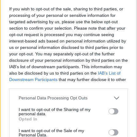
If you wish to opt-out of the sale, sharing to third parties, or
processing of your personal or sensitive information for
targeted advertising by us, please use the below opt-out
Προέβλεψαν, επίσης, ότι
οι μεγαλύτερες σχετικές
section to confirm your selection. Please note that after your
απώλειες βιοποικιλότητας θα συμβούν στις περιοχές
opt-out request is processed you may continue seeing
interest-based ads based on personal information utilized by
με τον μεγαλύτερο αριθμό ειδών
.
us or personal information disclosed to third parties prior to
your opt-out. You may separately opt-out of the further
disclosure of your personal information by third parties on the
IAB’s list of downstream participants. This information may
Πρόκειται κυρίως για περιοχές που έχουν
also be disclosed by us to third parties on the
IAB’s List of
αναγνωριστεί ως «θερμά σημεία βιοποικιλότητας»
Downstream Participants
that may further disclose it to other
third parties.
– 36 ιδιαίτερα απειλούμενες περιοχές της Γης που
Personal Data Processing Opt Outs
περιέχουν τα πιο μοναδικά είδη, όπως
η νοτιοδυτική
Αυστραλία και η χλωριδική περιοχή του
I want to opt-out of the Sharing of my
personal data.
Ακρωτηρίου της Νότιας Αφρικής
. Αυτό οφείλεται
Opted In
στο γεγονός ότι η διάβρωση των πλούσιων σε είδη
I want to opt-out of the Sale of my
Personal Data.