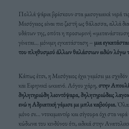
Πολλά ψάρια βρίσκουν στα μεσογειακά νερά τις 
Μεσόγειος είναι πιο ζεστή ως θάλασσα, αλλά δι
υδάτων της, οπότε η προσωρινή «μετανάστευση
γίνεται… μόνιμη εγκατάσταση –
μια εγκατάστασ
του πληθυσμού άλλων θαλάσσιων ειδών λόγω τ
Κάπως έτσι, η Μεσόγειος έχει γεμίσει με σχεδόν
και Ειρηνικό ωκεανό. Λόγου χάρη,
στην Απουλία
δηλητηριώδη λεοντόψαρα, δηλητηριώδεις λαγοκ
ενώ η Αδριατική γέμισε με μπλε καβούρια.
Όλα α
μόνο σε… ντοκιμαντέρ και σίγουρα όχι στα νερά 
κώδωνα του κινδύνου ότι, ειδικά στην Ανατολικ