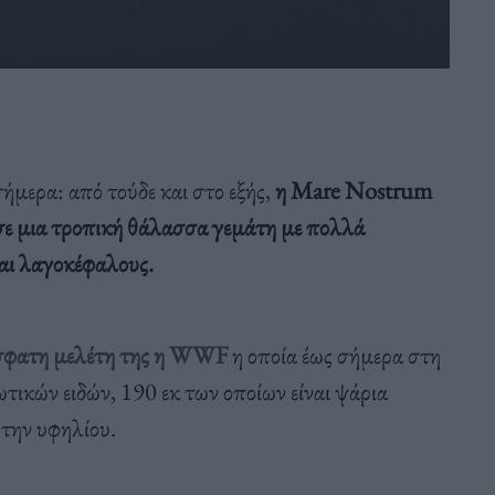
ήμερα: από τούδε και στο εξής,
η Mare Nostrum
) σε μια τροπική θάλασσα γεμάτη με πολλά
αι λαγοκέφαλους.
σφατη μελέτη της η WWF
η οποία έως σήμερα στη
τικών ειδών, 190 εκ των οποίων είναι ψάρια
την υφηλίου.