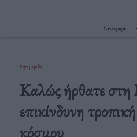
Μετάβαση
στο
περιεχόμενο
Newspaper
Εφημερίδα
Καλώς ήρθατε στη Μ
επικίνδυνη τροπική
κόσμου