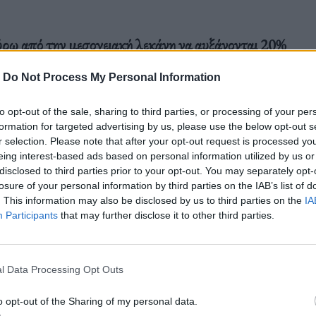
γύρω από την μεσογειακή λεκάνη να αυξάνονται 20%
άθμη της θάλασσας να ανεβαίνει επίσης
-
Do Not Process My Personal Information
ρο έως το 2100], η Μεσόγειος γίνεται σταδιακά και
ονα και ταχύτερα θερμαινόμενη θάλασσα στον
to opt-out of the sale, sharing to third parties, or processing of your per
formation for targeted advertising by us, please use the below opt-out s
r selection. Please note that after your opt-out request is processed y
eing interest-based ads based on personal information utilized by us or
disclosed to third parties prior to your opt-out. You may separately opt-
losure of your personal information by third parties on the IAB’s list of
ρω μετριασμό των εκπομπών αερίων του
. This information may also be disclosed by us to third parties on the
IA
 νέα πραγματικότητα της υπερθέρμανσης της
Participants
that may further disclose it to other third parties.
l Data Processing Opt Outs
o opt-out of the Sharing of my personal data.