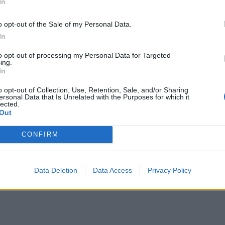
In
ύς και επιστήμονες για το μέλλον της Μεσογείου
–
o opt-out of the Sale of my Personal Data.
νη άνοδο της θερμοκρασίας και την είσοδο σε
In
ας δείχνουν ότι η Mare Nostrum κινδυνεύει να
to opt-out of processing my Personal Data for Targeted
ing.
ς συνέπειες για το ευρύτερο οικοσύστημα.
Τώρα,
In
ικεντρωθούμε στην μεσογειακή λεκάνη, τουλάχιστον
o opt-out of Collection, Use, Retention, Sale, and/or Sharing
ersonal Data that Is Unrelated with the Purposes for which it
αλίας,
Donatella Bianchi.
lected.
Out
CONFIRM
κή λεκάνη και το οικοσύστημα της Μεσογείου;
ία ενώνει την Μεσόγειο με τον Κόλπο του Σουέζ
Data Deletion
Data Access
Privacy Policy