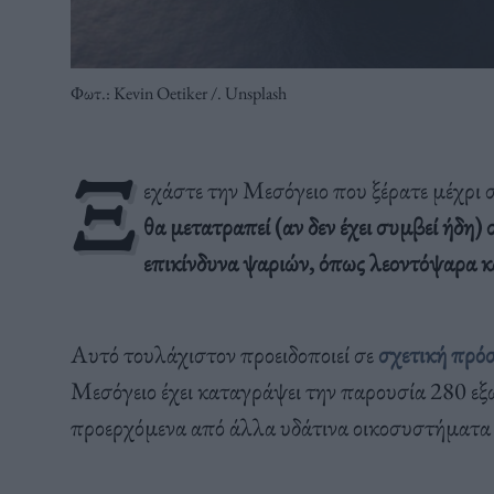
Φωτ.: Kevin Oetiker /. Unsplash
Ξ
εχάστε την Μεσόγειο που ξέρατε μέχρι σ
θα μετατραπεί (αν δεν έχει συμβεί ήδη
επικίνδυνα ψαριών, όπως λεοντόψαρα κ
Αυτό τουλάχιστον προειδοποιεί σε
σχετική πρό
Μεσόγειο έχει καταγράψει την παρουσία 280 εξω
προερχόμενα από άλλα υδάτινα οικοσυστήματα 