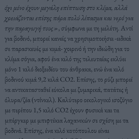
όχι μόνο έχουν μεγάλη επίπτωση στο κλίμα, αλλά
χρειάζονται επίσης πάρα πολύ λίπασμα και νερό για
την παραγωγή τους»
, σύμφωνα με τη μελέτη. Αντί
για βοδινό, μπορεί κανείς να χρησιμοποιήσει -ειδικά
σε παρασκευές με κιμά- χοιρινό ή την ιδεώδη για το
κλίμα σόγια, αφού ένα κιλό της τελευταίας εκλύει
μόνο 1 κιλό διοξειδίου του άνθρακα, ενώ ένα κιλό
βοδινού κιμά 9,2 κιλά CO2. Επίσης, το ρύζι μπορεί
να αντικατασταθεί εύκολα με ζυμαρικά, πατάτες ή
όλυρα/ζέα (ντίνκελ). Καλύτερο οικολογικό ισοζύγιο
με περίπου 1,5 κιλό CO2 έχουν φυσικά και τα
μπέργκερ με μπιφτέκια λαχανικών σε σχέση με τα
βοδινά. Επίσης, ένα κιλό κοτόπουλου είναι