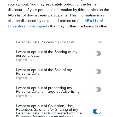
δηλαδή σημαντικά λιγότερο από το αγελαδινό (1,5
your opt-out. You may separately opt-out of the further
disclosure of your personal information by third parties on the
κιλό). Παρεμπιπτόντως, το βούτυρο (ένα κιλό)
IAB’s list of downstream participants. This information may
also be disclosed by us to third parties on the
IAB’s List of
εκλύει περίπου 10 κιλά και το τυρί 7,2 κιλά CO2.
Downstream Participants
that may further disclose it to other
third parties.
Personal Data Processing Opt Outs
I want to opt-out of the Sharing of my
4) Στη συνέχεια βρίσκονται το ψωμί και τα
personal data.
Opted In
προϊόντα σιτηρών: ένα κιλό εκλύει μόλις 0,6 κιλά
I want to opt-out of the Sale of my
CO2. Το ίδιο ισχύει και για άλλα προϊόντα
Personal Data.
Opted In
δημητριακών (ζυμαρικά ή πλιγούρι).
I want to opt-out of processing my
Personal Data for Targeted Advertising.
Opted In
I want to opt-out of Collection, Use,
Retention, Sale, and/or Sharing of my
Personal Data that Is Unrelated with the
Purposes for which it was collected.