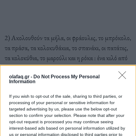
2) Ακολουθούν τα μήλα, οι φράουλες, το μπρόκολο,
τα πράσα, τα κολοκυθάκια, το σπανάκι, οι πατάτες,
τα κολοκύθια, το μαρούλι και η ρόκα : ένα κιλό από
αυτά (φρεσκοκομμένων) δεν εκπέμπει πάνω από 0,3
κιλά CO2.
olafaq.gr -
Do Not Process My Personal
Information
If you wish to opt-out of the sale, sharing to third parties, or
3) Την τρίτη θέση καταλαμβάνουν τα
processing of your personal or sensitive information for
targeted advertising by us, please use the below opt-out
υποκατάστατα γάλακτος. Η παραγωγή ενός κιλού
section to confirm your selection. Please note that after your
γάλακτος φυτικής προέλευσης από βρώμη, όλυρα/
opt-out request is processed you may continue seeing
interest-based ads based on personal information utilized by
ζέα (Dinkel) ή αμύγδαλο εκλύει 0,3 κιλά CO2,
us or personal information disclosed to third parties prior to