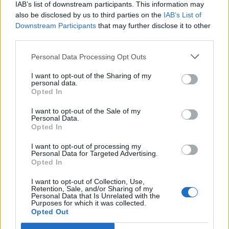
IAB’s list of downstream participants. This information may
also be disclosed by us to third parties on the
IAB’s List of
Downstream Participants
that may further disclose it to other
third parties.
Personal Data Processing Opt Outs
I want to opt-out of the Sharing of my
personal data.
Opted In
I want to opt-out of the Sale of my
Το εργοστάσιο του Τσέρνομπιλ έκλεισε τον
Personal Data.
Opted In
Δεκέμβριο του 2000 μετά από διεθνείς πιέσεις που
δεχόταν η Κυβέρνηση της Ουκρανίας και υπό τον
I want to opt-out of processing my
Personal Data for Targeted Advertising.
φόβο νέων πιθανών εκρήξεων στους
Opted In
απαρχαιωμένους αντιδραστήρες του.
I want to opt-out of Collection, Use,
Retention, Sale, and/or Sharing of my
Personal Data that Is Unrelated with the
Purposes for which it was collected.
Opted Out