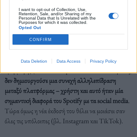
I want to opt-out of Collection, Use,
Retention, Sale, and/or Sharing of my
Personal Data that Is Unrelated with the
Purposes for which it was collected.
Opted Out
Σίγουρα μπορεί να περνούσαμε και αρκετό χρόνο
εντός Spotify περιβάλλοντος ανακαλύπτωντας
CONFIRM
μουσικές και playlist, καλλιτέχνες και
δισκογραφικές, αλλά ο τρόπος λειτουργίας της
Data Deletion
Data Access
Privacy Policy
εφαρμογής (είτε σε smartphone είτε σε υπολογιστή)
δεν δημιουργούσε μια συνεχή αλληλεπίδραση
μεταξύ πλατφόρμας – χρήστη
και αυτό ήταν μία
σημαντική διαφορά του Spotify με τα social media
.
Τώρα όμως η νέα έκδοσή του θέλει να μοιάσει σαν
όλες τις υπόλοιπες (βλ. Instagram και TikTok).