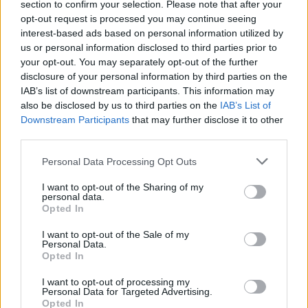
section to confirm your selection. Please note that after your
έχει ιδιαίτερο νόημα στα podcasts, όπου το Spotify
opt-out request is processed you may continue seeing
πρέπει απεγνωσμένα να βρει τρόπους να ανακτήσει
interest-based ads based on personal information utilized by
us or personal information disclosed to third parties prior to
τις τεράστιες επενδύσεις του σε αυτόν τον χώρο.
your opt-out. You may separately opt-out of the further
disclosure of your personal information by third parties on the
IAB’s list of downstream participants. This information may
Οι αρνητικές κριτικές
also be disclosed by us to third parties on the
IAB’s List of
Downstream Participants
that may further disclose it to other
Σε αντίθεση με πολλές εφαρμογές οι οποίες μας
third parties.
θέλουν συνεχώς μέσα στο interface τους όσο το
Personal Data Processing Opt Outs
δυνατόν περισσότερο, το Spotify μας επέτρεπε μία
I want to opt-out of the Sharing of my
παθητική απόλαυση ακρόασης μουσικής
.
personal data.
Opted In
Επιλέγαμε ένα άλμπουμ, μία playlist ή ένα podcast,
I want to opt-out of the Sale of my
πατούσαμε το Play και το αφήναμε στην άκρη μέχρι
Personal Data.
Opted In
να επιστρέψουμε ξανά σε αυτό για να βρούμε κάτι
I want to opt-out of processing my
άλλο.
Personal Data for Targeted Advertising.
Opted In