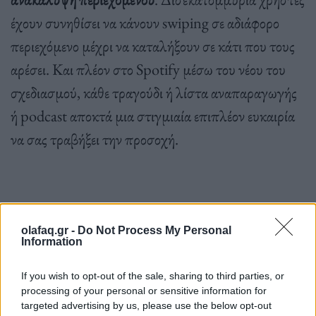
έχουν συνηθίσει να κάνουν swiping σε αδιάφορο
περιεχόμενο μέχρι να καταλήξουν σε κάτι που τους
αρέσει. Και πλέον στο Spotify μέσω του νέου του
σχεδιασμού, κάθε τραγούδι ή λίστα αναπαραγωγής
ή podcast αποκτά μια στιγμιαία επιπλέον ευκαιρία
να σας τραβήξει την προσοχή.
olafaq.gr -
Do Not Process My Personal
Οι playlist αποτελούσαν την κύρια πηγή
Information
ανακάλυψης του Spotify, αλλά στο νέο σχεδιασμό,
If you wish to opt-out of the sale, sharing to third parties, or
δίνεται πολύ μεγαλύτερη έμφαση στο να σας
processing of your personal or sensitive information for
παρουσιάσει η πλατφόρμα νέο περιεχόμενο. Αυτό
targeted advertising by us, please use the below opt-out