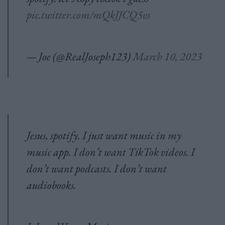
pic.twitter.com/mQkJJCQ5vs
— Joe (@RealJoseph123)
March 10, 2023
Jesus, spotify. I just want music in my
music app. I don’t want TikTok videos. I
don’t want podcasts. I don’t want
audiobooks.