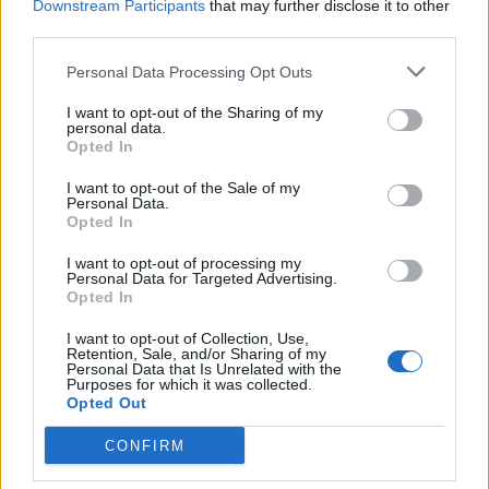
Downstream Participants
that may further disclose it to other
ανθρώπους που διαδήλωναν σε ένδειξη διαμαρτυρίας
third parties.
για τους ισραηλινούς βομβαρδισμούς στη Λωρίδα
Personal Data Processing Opt Outs
της Γάζας μπροστά στην πρεσβεία του Ισραήλ στις
I want to opt-out of the Sharing of my
Βρυξέλλες, διαπίστωσε δημοσιογράφος του
personal data.
Opted In
Γαλλικού Πρακτορείου.
I want to opt-out of the Sale of my
Personal Data.
Opted In
Προχθές Τρίτη συγκέντρωση στην ίδια τοποθεσία
I want to opt-out of processing my
Personal Data for Targeted Advertising.
διαλύθηκε με τον ίδιο τρόπο, γεγονός που επέκριναν
Opted In
έντονα η Διεθνής Αμνηστία και η βελγική Ένωση
I want to opt-out of Collection, Use,
Retention, Sale, and/or Sharing of my
Ανθρωπίνων Δικαιωμάτων (Ligue des droits
Personal Data that Is Unrelated with the
Purposes for which it was collected.
humains, LDH).
Opted Out
CONFIRM
Οι διαδηλωτές, πολλοί από τους οποίους φόραγαν