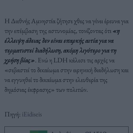
Η Διεθνής Αμνηστία ζήτησε χθες να γίνει έρευνα για
την επέμβαση της αστυνομίας, τονίζοντας ότι
«η
έλλειψη άδειας δεν είναι επαρκής αιτία για να
τερματιστεί διαδήλωση, ακόμη λιγότερο για τη
χρήση βίας»
. Ενώ η LDH κάλεσε τις αρχές να
«σεβαστεί το δικαίωμα στην ειρηνική διαδήλωση και
να εγγυηθεί το δικαίωμα στην ελευθερία της
δημόσιας έκφρασης» των πολιτών.
Πηγή:
iEidiseis