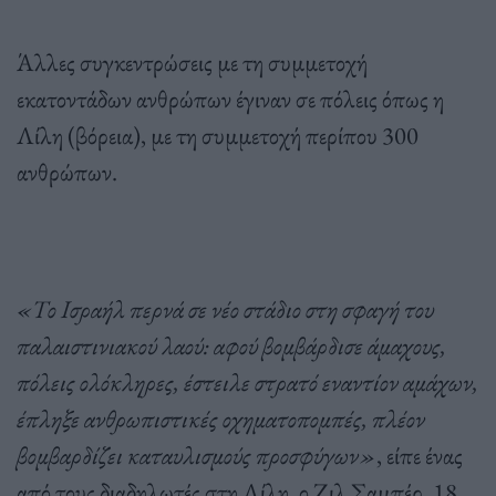
Άλλες συγκεντρώσεις με τη συμμετοχή
εκατοντάδων ανθρώπων έγιναν σε πόλεις όπως η
Λίλη (βόρεια), με τη συμμετοχή περίπου 300
ανθρώπων.
«Το Ισραήλ περνά σε νέο στάδιο στη σφαγή του
παλαιστινιακού λαού: αφού βομβάρδισε άμαχους,
πόλεις ολόκληρες, έστειλε στρατό εναντίον αμάχων,
έπληξε ανθρωπιστικές οχηματοπομπές, πλέον
βομβαρδίζει καταυλισμούς προσφύγων»
, είπε ένας
από τους διαδηλωτές στη Λίλη, ο Ζιλ Σαμπέρ, 18