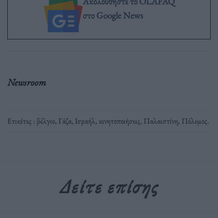
Ακολουθήστε το OLAFAQ
στο Google News
Newsroom
Ετικέτες :
βέλγιο
,
Γάζα
,
Ισραήλ
,
κινητοποιήσεις
,
Παλαιστίνη
,
Πόλεμος
.
Δείτε επίσης