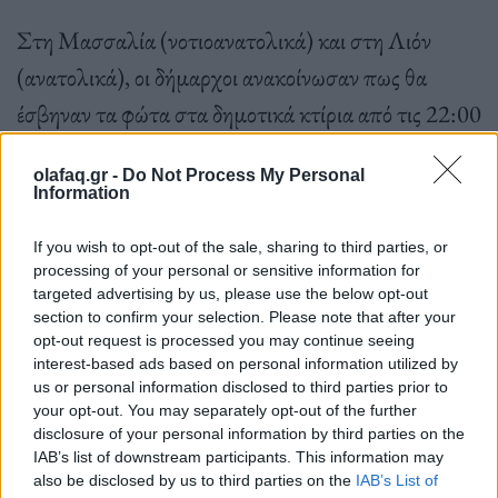
Στη Μασσαλία (νοτιοανατολικά) και στη Λιόν
(ανατολικά), οι δήμαρχοι ανακοίνωσαν πως θα
έσβηναν τα φώτα στα δημοτικά κτίρια από τις 22:00
(23:00) για να αποτίσουν φόρο τιμής
«στα θύματα
olafaq.gr -
Do Not Process My Personal
στις τάξεις των αμάχων στη Γάζα»
.
Information
If you wish to opt-out of the sale, sharing to third parties, or
processing of your personal or sensitive information for
Βέλγιο: Η αστυνομία διέλυσε διαδήλωση για τη
targeted advertising by us, please use the below opt-out
Γάζα
section to confirm your selection. Please note that after your
opt-out request is processed you may continue seeing
interest-based ads based on personal information utilized by
us or personal information disclosed to third parties prior to
Παράλληλα, αστυνομικοί έκαναν χρήση
your opt-out. You may separately opt-out of the further
disclosure of your personal information by third parties on the
δακρυγόνων και αντλιών εκτόξευσης νερού υπό
IAB’s list of downstream participants. This information may
πίεση χθες Τετάρτη για να διαλύσουν περίπου 300
also be disclosed by us to third parties on the
IAB’s List of