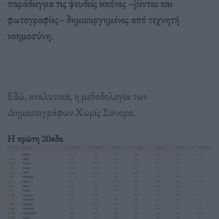
παράδειγμα τις ψευδείς εικόνες –βίντεο και
φωτογραφίες– δημιουργημένες από τεχνητή
νοημοσύνη.
Εδώ, αναλυτικά, η μεθοδολογία των
Δημοσιογράφων Χωρίς Σύνορα.
Η πρώτη 20αδα