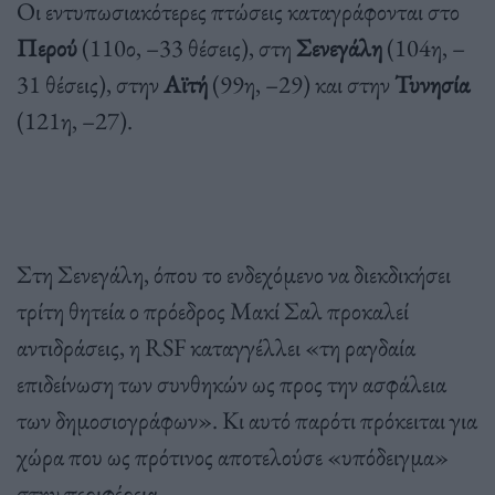
Οι εντυπωσιακότερες πτώσεις καταγράφονται στο
Περού
(110ο, –33 θέσεις), στη
Σενεγάλη
(104η, –
31 θέσεις), στην
Αϊτή
(99η, –29) και στην
Τυνησία
(121η, –27).
Στη Σενεγάλη, όπου το ενδεχόμενο να διεκδικήσει
τρίτη θητεία ο πρόεδρος Μακί Σαλ προκαλεί
αντιδράσεις, η RSF καταγγέλλει «τη ραγδαία
επιδείνωση των συνθηκών ως προς την ασφάλεια
των δημοσιογράφων». Κι αυτό παρότι πρόκειται για
χώρα που ως πρότινος αποτελούσε «υπόδειγμα»
στην περιφέρεια.