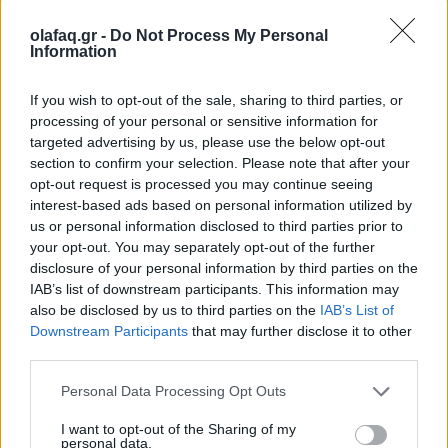
Ορισμένοι από αυτούς συνδέονται στενά με το
olafaq.gr -
Do Not Process My Personal
Information
πολιτικό κατεστημένο της χώρας και αυτό έχει ως
αποτέλεσμα, ο Τύπος να είναι αρκετά διχαστικός και
If you wish to opt-out of the sale, sharing to third parties, or
processing of your personal or sensitive information for
να πολώνει.
targeted advertising by us, please use the below opt-out
section to confirm your selection. Please note that after your
Το πολιτικό πλαίσιο
opt-out request is processed you may continue seeing
interest-based ads based on personal information utilized by
us or personal information disclosed to third parties prior to
Η ανεξαρτησία των δημόσιων μέσων ενημέρωσης
your opt-out. You may separately opt-out of the further
κινδυνεύει λόγω της εποπτείας του κυβερνητικού
disclosure of your personal information by third parties on the
IAB’s list of downstream participants. This information may
εκπροσώπου. Ούτε η παρούσα ούτε η προηγούμενη
also be disclosed by us to third parties on the
IAB’s List of
κυβέρνηση προέβησαν σε ουσιαστικές αλλαγές στη
Downstream Participants
that may further disclose it to other
third parties.
ρυθμιστική αρχή ραδιοτηλεόρασης, το Εθνικό
Personal Data Processing Opt Outs
Συμβούλιο Ραδιοφωνίας και Τηλεόρασης, το οποίο
έχει επικριθεί για την βραδύτητα και
I want to opt-out of the Sharing of my
personal data.