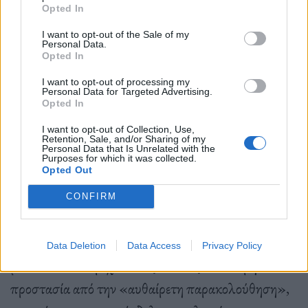
αναποτελεσματικότητά του. Η Εθνική Υπηρεσία
Opted In
Πληροφοριών (ΕΥΠ), η οποία τελεί υπό την
I want to opt-out of the Sale of my
Personal Data.
εποπτεία του πρωθυπουργού, συμμετείχε στην
Opted In
παρακολούθηση των δημοσιογράφων, πολλοί από
I want to opt-out of processing my
Personal Data for Targeted Advertising.
τους οποίους ήταν οι στόχοι του κακόβουλου
Opted In
λογισμικού Predator.
I want to opt-out of Collection, Use,
Retention, Sale, and/or Sharing of my
Personal Data that Is Unrelated with the
Purposes for which it was collected.
Το Νομικό Πλαίσιο
Opted Out
Παρά τις συνταγματικές εγγυήσεις, η ελευθερία του
CONFIRM
Τύπου έχει αμφισβητηθεί σε νομοθετικό επίπεδο. Η
νέα νομοθεσία που ψηφίστηκε από το κοινοβούλιο,
Data Deletion
Data Access
Privacy Policy
με σκοπό να παρέχει στους πολίτες καλύτερη
προστασία από την «αυθαίρετη παρακολούθηση»,