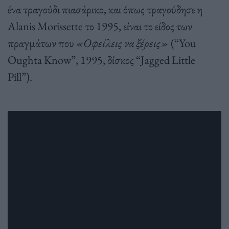
ένα τραγούδι πιασάρικο, και όπως τραγούδησε η
Alanis Morissette το 1995, είναι το είδος των
πραγμάτων που
«Οφείλεις να ξέρεις»
(“You
Oughta Know”, 1995, δίσκος “Jagged Little
Pill”).