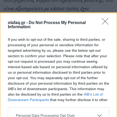
είναι αξιοσημείωτο με κάποιο τρόπο, έχει
εμφανιστεί τουλάχιστον από τη δεκαετία του
olafaq.gr -
Do Not Process My Personal
1960»
, αναφέρουν οι Dr. Byron και Dr. O’ Regan.
Information
If you wish to opt-out of the sale, sharing to third parties, or
processing of your personal or sensitive information for
Οι συγγραφείς είναι και οι δύο μουσικοί, αλλά είχαν
targeted advertising by us, please use the below opt-out
διαφορετικά κίνητρα για τη συγγραφή του βιβλίου.
section to confirm your selection. Please note that after your
opt-out request is processed you may continue seeing
Η εξειδίκευση του Byron έγκειται στη
μουσική
interest-based ads based on personal information utilized by
ψυχολογία
και ειδικότερα στον τρόπο με τον οποίο η
us or personal information disclosed to third parties prior to
your opt-out. You may separately opt-out of the further
μουσική αλληλεπιδρά με τη μνήμη. Ενώ η
disclosure of your personal information by third parties on the
O’Regan επικεντρώνεται στη
διδασκαλία μουσικής
IAB’s list of downstream participants. This information may
also be disclosed by us to third parties on the
IAB’s List of
στο Ωδείο Μουσικής του Σίδνεϊ.
Downstream Participants
that may further disclose it to other
third parties.
Personal Data Processing Opt Outs