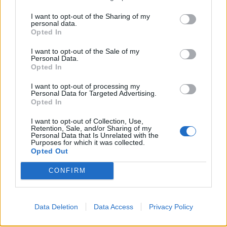
«Με ενδιαφέρει πολύ η ψυχολογία του τι κάνει ένα
I want to opt-out of the Sharing of my
τραγούδι να ξεχωρίζει και γιατί κάποια τραγούδια
personal data.
Opted In
είναι εύκολο να τα θυμάσαι και ήθελα να το
I want to opt-out of the Sale of my
εξερευνήσω αυτό σε αυτό το βιβλίο»
, αναφέρει ο Dr.
Personal Data.
Opted In
Byron.
«Για μένα, ως ψυχολόγο, είναι
I want to opt-out of processing my
ιντριγκαδόρικο το γιατί θυμόμαστε ένα τραγούδι,
Personal Data for Targeted Advertising.
Opted In
επειδή υπάρχουν πολλά πράγματα που δεν
θυμόμαστε καθόλου.
Με το ζόρι θυμόμαστε τι
I want to opt-out of Collection, Use,
Retention, Sale, and/or Sharing of my
Personal Data that Is Unrelated with the
κάναμε πριν από μια εβδομάδα, οπότε για να
Purposes for which it was collected.
Opted Out
θυμούνται οι άνθρωποι οτιδήποτε, πρέπει να
υπάρχει κάτι ιδιαίτερο σε αυτό
»
.
CONFIRM
Data Deletion
Data Access
Privacy Policy
Ουσιαστικά, τα τραγούδια που κολλάνε στο μυαλό