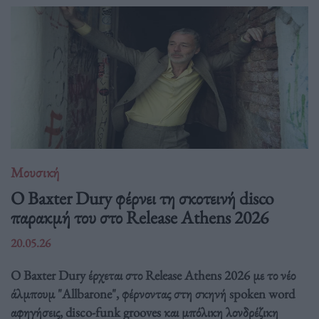
Μουσική
Ο Baxter Dury φέρνει τη σκοτεινή disco
παρακμή του στο Release Athens 2026
20.05.26
Ο Baxter Dury έρχεται στο Release Athens 2026 με το νέο
άλμπουμ "Allbarone", φέρνοντας στη σκηνή spoken word
αφηγήσεις, disco-funk grooves και μπόλικη λονδρέζικη