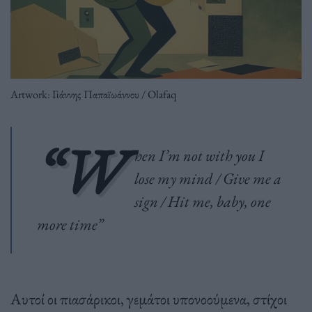
Artwork: Γιάννης Παπαϊωάννου / Olafaq
“W
hen I’m not with you I
lose my mind / Give me a
sign / Hit me, baby, one
more time”
Αυτοί οι πιασάρικοι, γεμάτοι υπονοούμενα, στίχοι