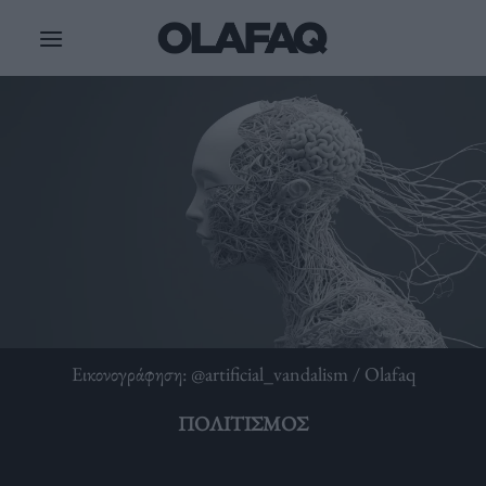
Μετάβαση
στο
περιεχόμενο
Εικονογράφηση: @artificial_vandalism / Olafaq
ΠΟΛΙΤΙΣΜΌΣ