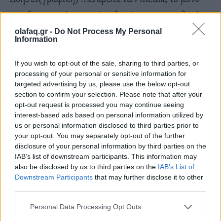
που θα καταφέρει να κάνει θα είναι να τροφοδοτήσει
τον εαυτό της και να φτύσει άλλη μια απόπειρα
olafaq.gr -
Do Not Process My Personal
Information
επιμέλειας για βλάκες. Αλήθεια, πόσο βαθύς
μπορεί να είναι αυτός ο λάκκος; Και παρόλα αυτά,
If you wish to opt-out of the sale, sharing to third parties, or
processing of your personal or sensitive information for
γιατί εμείς είμαστε αποφασισμένοι να βουτήξουμε
targeted advertising by us, please use the below opt-out
σε λίγη περισσότερη ηλίθια έκθεση στο πιο
section to confirm your selection. Please note that after your
opt-out request is processed you may continue seeing
επικίνδυνο ή βλακώδες περιεχόμενο που έχουμε
interest-based ads based on personal information utilized by
διαβάσει ποτέ στη ζωή μας; Είναι σαν να βλέπουμε
us or personal information disclosed to third parties prior to
your opt-out. You may separately opt-out of the further
μια παράσταση όπου όλοι ξέρουμε το τέλος, αλλά
disclosure of your personal information by third parties on the
IAB’s list of downstream participants. This information may
κανείς δεν μπορεί να αντισταθεί στην έλξη της
also be disclosed by us to third parties on the
IAB’s List of
ηλιθιότητας, για να γελάσουμε λίγο πιο τεχνητά με
Downstream Participants
that may further disclose it to other
third parties.
τη βαρετή ψηφιακή ζωή μας. Αλήθεια,
αναρωτιέμαι: είναι αυτό το μέλλον που
Personal Data Processing Opt Outs