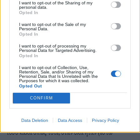
ονειρευόμαστε; Μια πραγματικότητα όπου οι
I want to opt-out of the Sharing of my
personal data.
μηχανές αναλαμβάνουν τη δημιουργία και εμείς
Opted In
απλώς παρακολουθούμε; Ή μήπως είναι απλώς
I want to opt-out of the Sale of my
Personal Data.
μια κακή φάρσα που θα μας κοστίσει περισσότερο
Opted In
από ό,τι φανταζόμαστε;
I want to opt-out of processing my
Personal Data for Targeted Advertising.
Opted In
I want to opt-out of Collection, Use,
Εάν δεν το έχετε καταλάβει ακόμα, όμως, αναδύεται
Retention, Sale, and/or Sharing of my
Personal Data that Is Unrelated with the
μια ενδιαφέρουσα τροπή των γεγονότων, μια
Purposes for which it was collected.
Opted Out
παράξενη συμβολή ιδεών που αναμειγνύονται με
CONFIRM
την κοινωνική ανάγκη για νοσταλγία. Πραγματική
νοσταλγία για τα περιοδικά. Πραγματική
νοσταλγία για καλή μουσική που την φτιάχνουν
Data Deletion
Data Access
Privacy Policy
τόσο καλά όπως τότε, όταν όλα ήταν (έστω