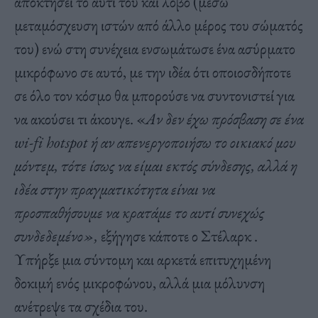
αποκτήσει το αυτί του και λοβό (μέσω
μεταμόσχευση ιστών από άλλο μέρος του σώματός
του) ενώ στη συνέχεια ενσωμάτωσε ένα ασύρματο
μικρόφωνο σε αυτό, με την ιδέα ότι οποιοσδήποτε
σε όλο τον κόσμο θα μπορούσε να συντονιστεί για
να ακούσει τι άκουγε. «
Αν δεν έχω πρόσβαση σε ένα
wi
-fi
hotspot
ή αν απενεργοποιήσω το οικιακό μου
μόντεμ, τότε ίσως να είμαι εκτός σύνδεσης, αλλά η
ιδέα στην πραγματικότητα είναι να
προσπαθήσουμε να κρατάμε το αυτί συνεχώς
συνδεδεμένο»,
εξήγησε κάποτε ο Στέλαρκ .
Υπήρξε μια σύντομη και αρκετά επιτυχημένη
δοκιμή ενός μικροφώνου, αλλά μια μόλυνση
ανέτρεψε τα σχέδια του.