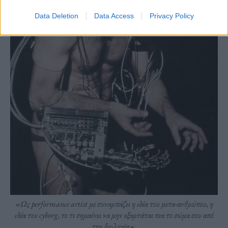
Data Deletion
Data Access
Privacy Policy
«Ως performance artist με συναρπάζει η ιδέα του μετα-ανθρώπου, η
ιδέα του cyborg, το τι σημαίνει να μην εξαρτάται πια το σώμα σου από
την βιολογία».