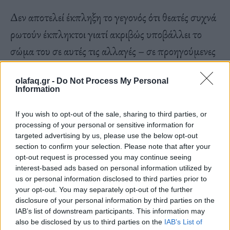
Δεν αποτελεί έκπληξη το γεγονός ότι θεατές συχνά
ρωτούν έκπληκτοι γιατί ακριβώς υποβάλλει το
σώμα του σε αυτές τις αλλαγές – σε προηγούμενες
παραστάσεις, έχει κρεμαστεί από γάντζους και
olafaq.gr -
Do Not Process My Personal
ελεγχόταν από ηλεκτρονικούς μυϊκούς διεγέρτες
Information
συνδεδεμένους στο διαδίκτυο, προφανώς όλα στο
If you wish to opt-out of the sale, sharing to third parties, or
όνομα της συγχώνευσης του ανθρώπου με τα
processing of your personal or sensitive information for
ρομπότ.
targeted advertising by us, please use the below opt-out
section to confirm your selection. Please note that after your
opt-out request is processed you may continue seeing
interest-based ads based on personal information utilized by
us or personal information disclosed to third parties prior to
your opt-out. You may separately opt-out of the further
«Αυτό το αυτί δεν είναι για μένα. Έχω δύο αυτιά
disclosure of your personal information by third parties on the
IAB’s list of downstream participants. This information may
που είναι μια χαρά. Θέλω ο κόσμος να ακούει ότι
also be disclosed by us to third parties on the
IAB’s List of