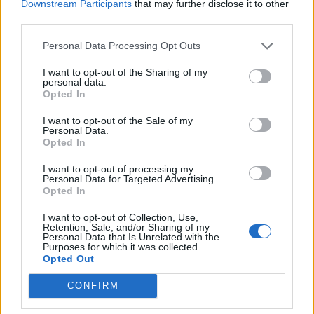
Downstream Participants
that may further disclose it to other
ακούω εγώ όπου και αν βρίσκομαι. Δεν θεωρώ
third parties.
ακόμα ενδιαφέρον το project. Για μένα θα γίνει
Personal Data Processing Opt Outs
ενδιαφέρον μόνο όταν ολοκληρωθεί»,
δήλωσε σε
I want to opt-out of the Sharing of my
μία από τις πολλές συνεντεύξεις που έχει δώσει,
personal data.
Opted In
ενώ μιλώντας στο CNN αναφέρει «
Ως
performance artist με συναρπάζει η ιδέα του μετα-
I want to opt-out of the Sale of my
Personal Data.
Opted In
ανθρώπου, η ιδέα του cyborg, το τι σημαίνει να μην
εξαρτάται πια το σώμα σου από την βιολογία».
I want to opt-out of processing my
Personal Data for Targeted Advertising.
Opted In
I want to opt-out of Collection, Use,
Retention, Sale, and/or Sharing of my
Personal Data that Is Unrelated with the
Purposes for which it was collected.
Opted Out
CONFIRM