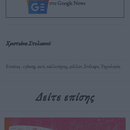
στο Google News
Χριστιάνα Στυλιανού
Ετικέτες :
cyborg
,
αυτί
,
καλλιτέχνης
,
μέλλον
,
Στέλαρκ
,
Τεχνολογία
.
Δείτε επίσης