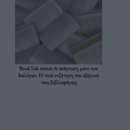
BookTok trends & ανάγνωση μόνο των
διαλόγων: Η viral συζήτηση που εξόργισε
τους βιβλιοφάγους