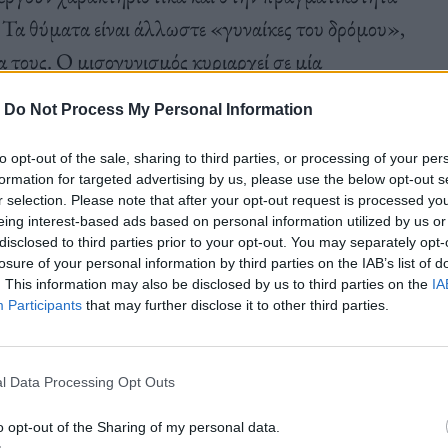
α. Τα θύματα είναι άλλωστε «γυναίκες του δρόμου»,
 τους. Ο μισογυνισμός κυριαρχεί σε μία
ή κοινωνία.
«Το σύστημα δεν είναι διεφθαρμένο»
,
-
Do Not Process My Personal Information
βος και μίσος κάνουν την εμφάνισή τους σε όλες
to opt-out of the sale, sharing to third parties, or processing of your per
formation for targeted advertising by us, please use the below opt-out s
r selection. Please note that after your opt-out request is processed y
eing interest-based ads based on personal information utilized by us or
ιδί για το ξετύλιγμα της πλοκής. Βραβεύτηκε στις
disclosed to third parties prior to your opt-out. You may separately opt-
losure of your personal information by third parties on the IAB’s list of
ί Μπαλεστανί
, που ακροβατεί ανάμεσα σε δύο
. This information may also be disclosed by us to third parties on the
IA
ι το χρέος του και τιμωρεί την ανηθικότητα. Η
Participants
that may further disclose it to other third parties.
οσπαθεί να εξηγήσει την ακροβασία του. Οι
ται να εθελοτυφλεί και τελικά στήνεται η τέλεια
l Data Processing Opt Outs
 θυμάτων και να προστατευτούν πιθανώς οι
o opt-out of the Sharing of my personal data.