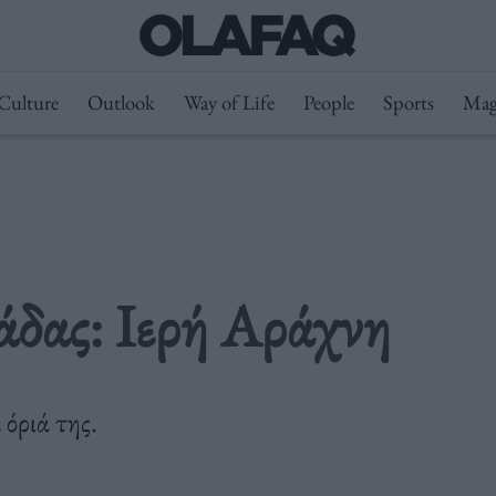
Culture
Outlook
Way of Life
People
Sports
Mag
άδας: Ιερή Αράχνη
 όριά της.