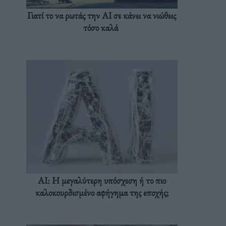
Γιατί το να ρωτάς την AI σε κάνει να νιώθεις
τόσο καλά
AI: Η μεγαλύτερη υπόσχεση ή το πιο
καλοκουρδισμένο αφήγημα της εποχής;