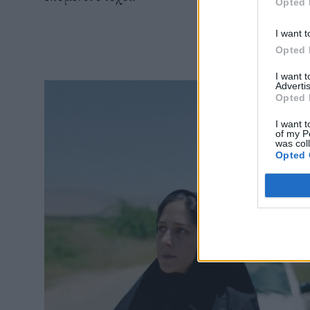
Opted 
I want t
Opted 
I want 
Advertis
Opted 
I want t
of my P
was col
Opted 