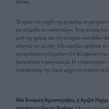
Δανίας.
Το πρωί στον μόχθο της εργασίας, το μεσημέρι σ
και το βράδυ σε «αποστολή». Ένας άντρας που 
μισό της ημέρας και στη συνέχεια «αποδίδει» δικ
ευλογίες του Αλλάχ. Εδώ ακριβώς κρύβεται το
αποτρόπαιων εγκλημάτων (16 δολοφονιών) με το
βασανιστικό στραγγαλισμό. Η «τελετουργία» π
εγκατάλειψης της σορού μέχρι τον επόμενο κύκλ
Μία δυναμική δημοσιογράφος, η Αριζού Ραχίμι α
μυστήριο με όλες τις δυνάμεις.
Οι αρχές κωλυσι