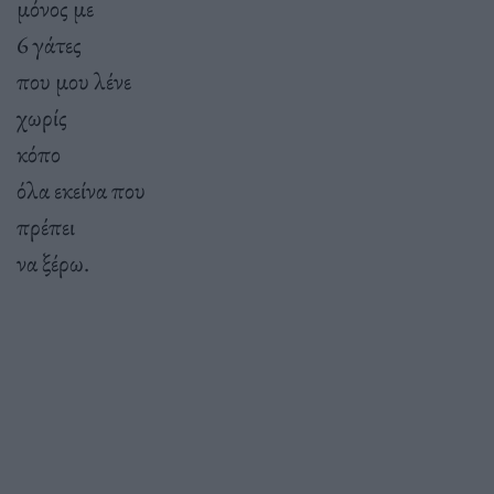
μόνος με
6 γάτες
που μου λένε
χωρίς
κόπο
όλα εκείνα που
πρέπει
να ξέρω.