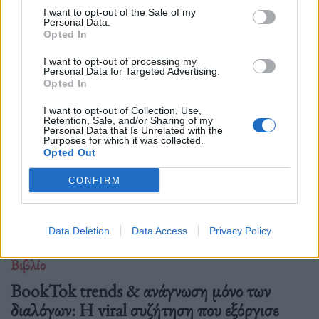
04.06.26
I want to opt-out of the Sale of my
Personal Data.
Η Ιρανή συγγραφέας του διάσημου κόμικς “Persepolis”
Opted In
πέθανε σε ηλικία 56 ετών.
I want to opt-out of processing my
Personal Data for Targeted Advertising.
Opted In
I want to opt-out of Collection, Use,
Retention, Sale, and/or Sharing of my
Personal Data that Is Unrelated with the
Purposes for which it was collected.
Opted Out
CONFIRM
Data Deletion
Data Access
Privacy Policy
Βιβλίο
BookTok trends & ανάγνωση μόνο των
διαλόγων: Η viral συζήτηση που εξόργισε