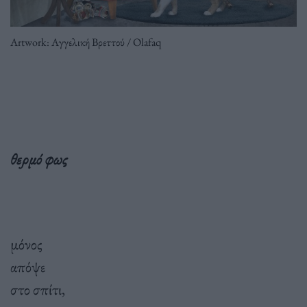
Artwork: Αγγελική Βρεττού / Olafaq
θερμό φως
μόνος
απόψε
στο σπίτι,