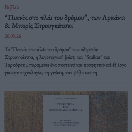
Βιβλίο
“Πικνίκ στο πλάι του δρόμου”, των Αρκάντι
& Μπορίς Στρουγκάτσκι
20.05.26
Το "Πικνίκ στο πλάι του δρόμου" των αδερφών
Στρουγκάτσκι, η λογοτεχνική βάση του "Stalker" του
Ταρκόφσκι, παραμένει ένα σκοτεινό και προφητικό sci-fi έργο
για την τεχνολογία, τη γνώση, τον φόβο και τη