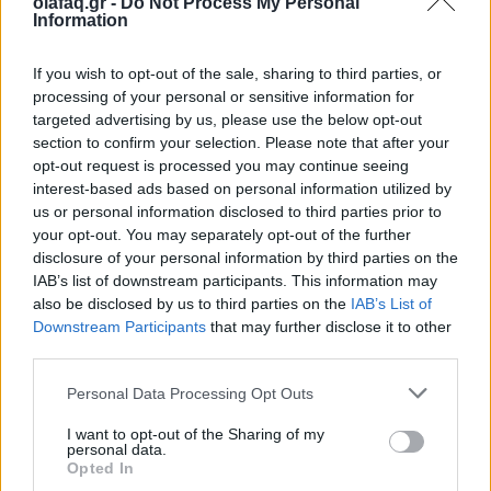
Δείτε επίσης
olafaq.gr -
Do Not Process My Personal
Information
If you wish to opt-out of the sale, sharing to third parties, or
processing of your personal or sensitive information for
targeted advertising by us, please use the below opt-out
section to confirm your selection. Please note that after your
opt-out request is processed you may continue seeing
interest-based ads based on personal information utilized by
us or personal information disclosed to third parties prior to
your opt-out. You may separately opt-out of the further
disclosure of your personal information by third parties on the
IAB’s list of downstream participants. This information may
also be disclosed by us to third parties on the
IAB’s List of
Downstream Participants
that may further disclose it to other
third parties.
Βιβλίο
Marjane Satrapi: «Δεν θεωρώ τον εαυτό μου
Personal Data Processing Opt Outs
επαναστάτρια. Λέω απλώς αυτό που
I want to opt-out of the Sharing of my
σκέφτομαι»
personal data.
Opted In