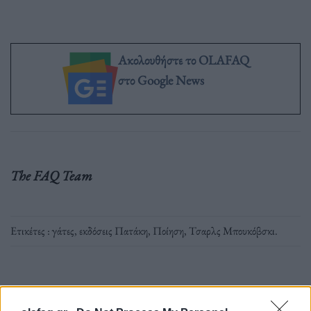
Ακολουθήστε το OLAFAQ
στο Google News
The FAQ Team
Ετικέτες :
γάτες
,
εκδόσεις Πατάκη
,
Ποίηση
,
Τσαρλς Μπουκόβσκι
.