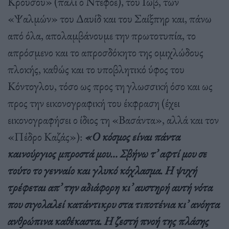
Κρούσου» (πάλι ο Ντεφόε), του Ιώβ, των
«Ψαλμών» του Δαυίδ και του Σαίξπηρ και, πάνω
από όλα, απολαμβάνουμε την πρωτοτυπία, το
απρόσμενο και το απροσδόκητο της ομιχλώδους
πλοκής, καθώς και το υποβλητικό ύφος του
Κόντογλου, τόσο ως προς τη γλωσσική όσο και ως
προς την εικονογραφική του έκφραση (έχει
εικονογραφήσει ο ίδιος τη «Βασάντα», αλλά και τον
«Πέδρο Καζάς»):
«Ο κόσμος είναι πάντα
καινούργιος μπροστά μου… Σβήνω τ’ αφτί μου σε
τούτο το γενναίο και γλυκό κόχλασμα. Η ψυχή
τρέφεται απ’ την αδιάφορη κι’ αυστηρή αυτή νότα
που σιγολαλεί κατάντικρυ στα τιποτένια κι’ ανόητα
ανθρώπινα καθέκαστα. Η ζεστή πνοή της πλάσης