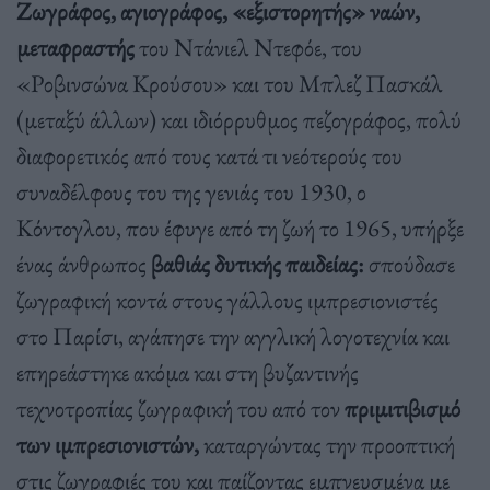
Ζωγράφος, αγιογράφος, «εξιστορητής» ναών,
μεταφραστής
του Ντάνιελ Ντεφόε, του
«Ροβινσώνα Κρούσου» και του Μπλεζ Πασκάλ
(μεταξύ άλλων) και ιδιόρρυθμος πεζογράφος, πολύ
διαφορετικός από τους κατά τι νεότερούς του
συναδέλφους του της γενιάς του 1930, ο
Κόντογλου, που έφυγε από τη ζωή το 1965, υπήρξε
ένας άνθρωπος
βαθιάς δυτικής παιδείας:
σπούδασε
ζωγραφική κοντά στους γάλλους ιμπρεσιονιστές
στο Παρίσι, αγάπησε την αγγλική λογοτεχνία και
επηρεάστηκε ακόμα και στη βυζαντινής
τεχνοτροπίας ζωγραφική του από τον
πριμιτιβισμό
των ιμπρεσιονιστών,
καταργώντας την προοπτική
στις ζωγραφιές του και παίζοντας εμπνευσμένα με