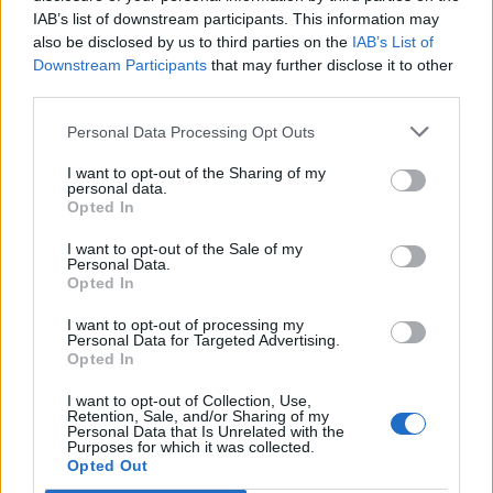
IAB’s list of downstream participants. This information may
also be disclosed by us to third parties on the
IAB’s List of
Downstream Participants
that may further disclose it to other
third parties.
Personal Data Processing Opt Outs
I want to opt-out of the Sharing of my
personal data.
Opted In
I want to opt-out of the Sale of my
Personal Data.
Opted In
Στο ίδιο μήκος κύματος κινούνται και τα πεζά της
I want to opt-out of processing my
«Βασάντα» (1924)
, που συστεγάζουν
Personal Data for Targeted Advertising.
Opted In
μεταφραστικό έργο και πρωτότυπα κείμενα στον
I want to opt-out of Collection, Use,
ίδιο τόμο (ένα ακόμα νεωτερικό στοιχείο), με έναν
Retention, Sale, and/or Sharing of my
Personal Data that Is Unrelated with the
πρωταγωνιστή ο οποίος ζει σε έναν κάπως
Purposes for which it was collected.
Opted Out
αξεκαθάριστο κόσμο, υπομένοντας ανοίκειες