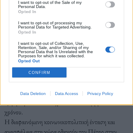
Όρος.
I want to opt-out of the Sale of my
Personal Data.
Opted In
I want to opt-out of processing my
Η υπόθεσή του;
Personal Data for Targeted Advertising.
Opted In
I want to opt-out of Collection, Use,
Retention, Sale, and/or Sharing of my
Σεπτέμβριος 1973. Μανχάταν, παγκόσμιο
Personal Data that Is Unrelated with the
Purposes for which it was collected.
εμπορικό και επιχειρηματικό κέντρο.
Opted Out
Στην Αθήνα οι κλιμακούμενες φοιτητικές
CONFIRM
κινητοποιήσεις κατά της Χούντας των
Συνταγματαρχών προοιωνίζονται τη μεγάλη
Data Deletion
Data Access
Privacy Policy
εξέγερση του Πολυτεχνείου τον Νοέμβριο του ίδιου
χρόνου.
Η διαφαινόμενη κοινωνικοπολιτική ένταση και
ανασφάλεια στη χώρα οδηγούν τον Πέτρο στην