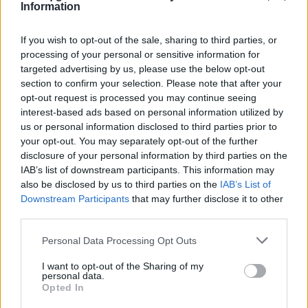
Information
«GROW II – Ιστορίες αποτυχίας από ανθρώπους
που πέτυχαν», εκπαιδεύει και μεταλαμπαδεύει το
If you wish to opt-out of the sale, sharing to third parties, or
processing of your personal or sensitive information for
Αθωνικό Management σε επιχειρήσεις και
targeted advertising by us, please use the below opt-out
section to confirm your selection. Please note that after your
πανεπιστήμια σε Ελλάδα και εξωτερικό,
opt-out request is processed you may continue seeing
επιχειρώντας να βοηθήσει μελλοντικούς ηγέτες να
interest-based ads based on personal information utilized by
us or personal information disclosed to third parties prior to
βελτιώσουν τον κόσμο γύρω τους.
your opt-out. You may separately opt-out of the further
disclosure of your personal information by third parties on the
IAB’s list of downstream participants. This information may
also be disclosed by us to third parties on the
IAB’s List of
Ο Θοδωρής Σπηλιώτης προσπαθεί μέσα από το
Downstream Participants
that may further disclose it to other
έργο του να φανεί χρήσιμος στην κοινωνία.
third parties.
Personal Data Processing Opt Outs
I want to opt-out of the Sharing of my
«Χρειάζεται να χαθείς για να βρεις τον δρόμο σου»,
personal data.
Opted In
γράφει ως μότο στο πρώτο βιβλίο του για το Άγιο