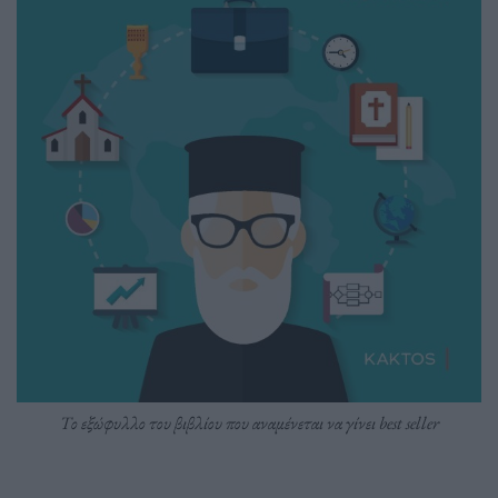
Το εξώφυλλο του βιβλίου που αναμένεται να γίνει best seller