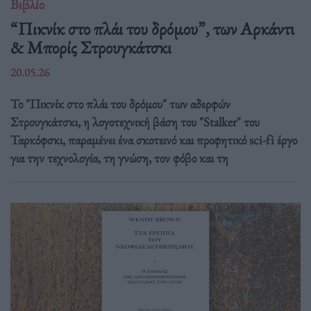
Βιβλίο
“Πικνίκ στο πλάι του δρόμου”, των Αρκάντι
& Μπορίς Στρουγκάτσκι
20.05.26
Το "Πικνίκ στο πλάι του δρόμου" των αδερφών
Στρουγκάτσκι, η λογοτεχνική βάση του "Stalker" του
Ταρκόφσκι, παραμένει ένα σκοτεινό και προφητικό sci-fi έργο
για την τεχνολογία, τη γνώση, τον φόβο και τη