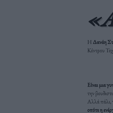
«
Η
Δανάη Στ
Κέντρου Τεχ
Είναι μια γυ
την βουδιστι
Αλλά πάλι, γ
οπότε η ενέρ