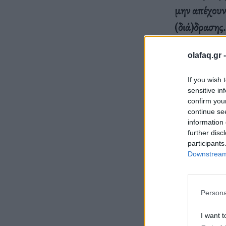
μην απέχουν 
(διά)δρασης.
olafaq.gr 
Η διεθνώς γ
If you wish 
Δήμου Αθηνα
sensitive in
εγκαταστάσει
confirm you
continue se
περιβάλλον, 
information 
παίζουν πρω
further disc
participants
ζήτημα της 
Downstream 
Persona
I want t