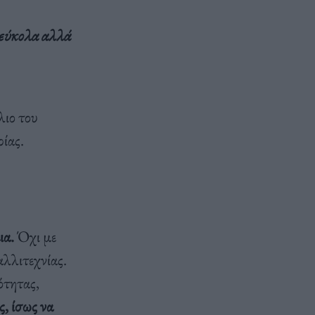
 εύκολα αλλά
λιο του
ίας.
ια.
Όχι με
αλλιτεχνίας.
ότητας,
ς, ίσως να