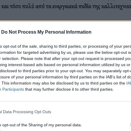
και τόσο πολύ από τα ενεργειακά πεδία της καλλιτεχνικ
-
Do Not Process My Personal Information
νωστή εικαστικός παρουσιάζει από τις Μαΐου στο Κέντρ
to opt-out of the sale, sharing to third parties, or processing of your per
ίων το νέο της έργο με τίτλο
«Burning Issues – Meri
formation for targeted advertising by us, please use the below opt-out s
ς μέσα σε ένα προσεγμένο έως την τελευταία του λεπτο
r selection. Please note that after your opt-out request is processed y
eing interest-based ads based on personal information utilized by us or
όπου η φωτιά, οι συμβολισμοί και οι καταστροφικές συν
disclosed to third parties prior to your opt-out. You may separately opt-
ταγωνιστικό ρόλο
με τελικό στόχο το φλέγον [εξού και 
losure of your personal information by third parties on the IAB’s list of
. This information may also be disclosed by us to third parties on the
IA
κλιματικής αλλαγής.
Participants
that may further disclose it to other third parties.
l Data Processing Opt Outs
o opt-out of the Sharing of my personal data.