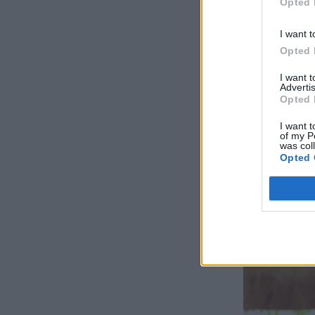
Opted 
I want t
Opted 
I want 
Advertis
Opted 
I want t
of my P
was col
Opted 