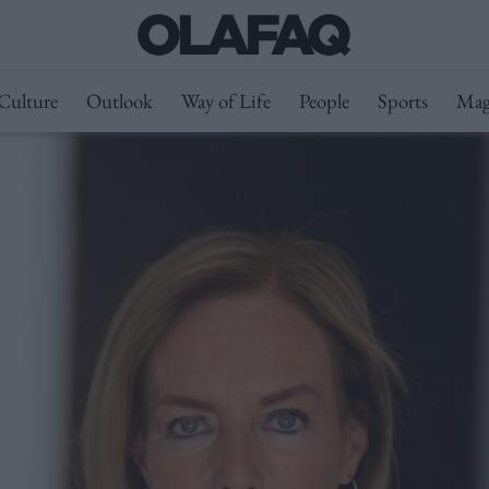
Culture
Outlook
Way of Life
People
Sports
Mag