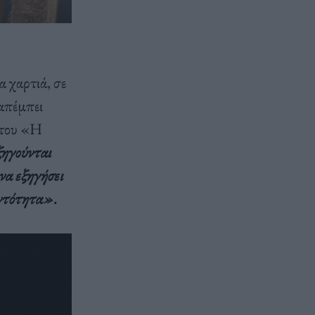
 χαρτιά, σε
ραπέμπει
 του «Η
ξηγούνται
να εξηγήσει
οντότητα».