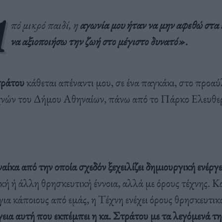
Α
πό μικρό παιδί, η
αγωνία μου ήταν να μην αφεθώ στα
να αξιοποιήσω την ζωή στο μέγιστο δυνατό».
ράτου
κάθεται απέναντι μου, σε ένα παγκάκι, στο προαύ
νών του Δήμου Αθηναίων, πάνω από το Πάρκο Ελευθερ
ναίκα από την οποία σχεδόν ξεχειλίζει δημιουργική ενέργε
κή ή άλλη θρησκευτική έννοια, αλλά με όρους τέχνης. Κ
ια κάποιους από εμάς, η Τέχνη ενέχει όρους θρησκευτικ
γεια αυτή που εκπέμπει η κα. Στράτου με τα λεγόμενά τη