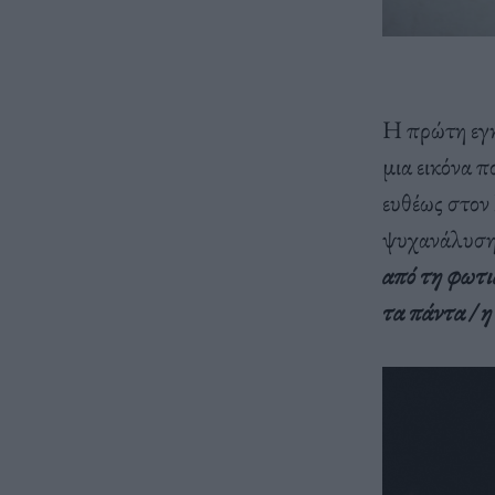
Η πρώτη εγκ
μια εικόνα π
ευθέως στον
ψυχανάλυση 
από τη φωτιά
τα πάντα / η