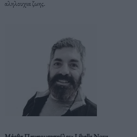
αληλουχια ζωης.
Μάρθα Παναγιωτοπούλου: Libella Nova