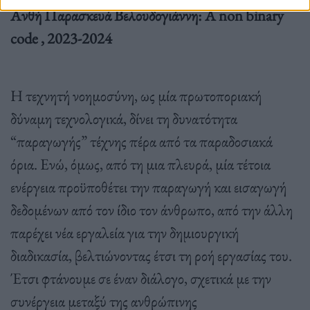
Ανθή Παρασκευά Βελουδογιάννη: Α non binary
code , 2023-2024
Η τεχνητή νοημοσύνη, ως μία πρωτοποριακή
δύναμη τεχνολογικά, δίνει τη δυνατότητα
“παραγωγής” τέχνης πέρα από τα παραδοσιακά
όρια. Ενώ, όμως, από τη μια πλευρά, μία τέτοια
ενέργεια προϋποθέτει την παραγωγή και εισαγωγή
δεδομένων από τον ίδιο τον άνθρωπο, από την άλλη
παρέχει νέα εργαλεία για την δημιουργική
διαδικασία, βελτιώνοντας έτσι τη ροή εργασίας του.
Έτσι φτάνουμε σε έναν διάλογο, σχετικά με την
συνέργεια μεταξύ της ανθρώπινης