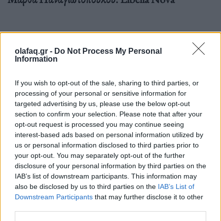
Tο έργο τοποθετείται σε μια φανταστική μετα-
olafaq.gr -
Do Not Process My Personal
ανθρώπινη εποχή όπου τα όρια μεταξύ ανθρώπινων
Information
και μη ανθρώπινων κόσμων έχουν σχεδόν
If you wish to opt-out of the sale, sharing to third parties, or
εξαυλωθεί. Οι πάγοι έχουν ολοκληρωτικά λιώσει και
processing of your personal or sensitive information for
η γη έχει μετατραπεί σε έναν θερμό ωκεάνιο
targeted advertising by us, please use the below opt-out
section to confirm your selection. Please note that after your
πλανήτη. Τα έμβια όντα για να επιβιώσουν έχουν
opt-out request is processed you may continue seeing
εξελιχθεί σε υβριδικά αμφίβια ως προσαρμογή στο
interest-based ads based on personal information utilized by
us or personal information disclosed to third parties prior to
νέο υδάτινο περιβάλλον. Στη γλυπτική
your opt-out. You may separately opt-out of the further
disclosure of your personal information by third parties on the
εγκατάσταση και performance, η Libella Nova
IAB’s list of downstream participants. This information may
μέτα-λιβελούλα μαζί με τα μετα-νούφαρα που την
also be disclosed by us to third parties on the
IAB’s List of
Downstream Participants
that may further disclose it to other
πλαισιώνουν λειτουργούν ως ‘κιβωτοί’
third parties.
συναισθημάτων αποθηκεύοντας data από μνήμες