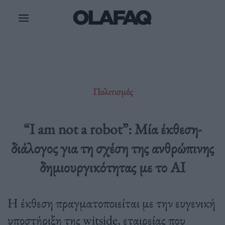
Μετάβαση
στο
περιεχόμενο
Πολιτισμός
“I am not a robot”: Μία έκθεση-
διάλογος για τη σχέση της ανθρώπινης
δημιουργικότητας με το AI
Η έκθεση πραγματοποιείται με την ευγενική
υποστήριξη της witside, εταιρείας που