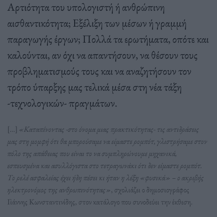
Αρτιότητα του υπολογιστή ή ανθρώπινη
αισθαντικότητα; Εξέλιξη των μέσων ή γραμμή
παραγωγής έργων; Πολλά τα ερωτήματα, οπότε και
καλούνται, αν όχι να απαντήσουν, να θέσουν τους
προβληματισμούς τους και να αναζητήσουν τον
τρόπο ύπαρξης μας τελικά μέσα στη νέα τάξη
-τεχνολογικών- πραγμάτων.
[…]
«Καταπίνοντας -στο όνομα μιας πρακτικότητας- τις αντιδράσεις
μας στη μομφή ότι θα μπορούσαμε να είμαστε ρομπότ, γλιστρήσαμε στον
πόλο της απάθειας που είναι το να συμπληρώνουμε μηχανικά,
εσπευσμένα και ασυλλόγιστα στο τετραγωνάκι ότι δεν είμαστε ρομπότ.
Το ρελέ ασφαλείας έχει ήδη πέσει κι ήταν η λέξη «φυσικά» – ο ακριβής
ηλεκτρονόμος της ανθρωπινότητας»
, σχολιάζει ο δημοσιογράφος
Γιάννης Κωνσταντινίδης, στον κατάλογο που συνοδεύει την έκθεση.