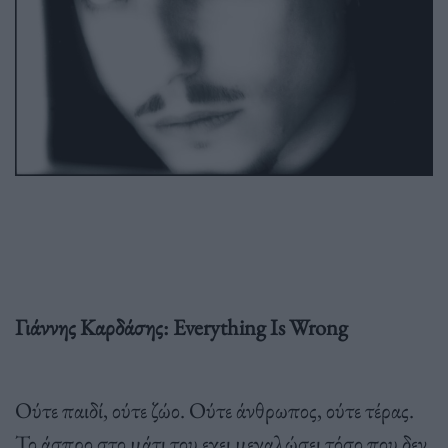
Γιάννης Καρδάσης: Everything Is Wrong
Ούτε παιδί, ούτε ζώο. Ούτε άνθρωπος, ούτε τέρας.
Το άσπρο στο μάτι του εχει μεγαλώσει τόσο που δεν