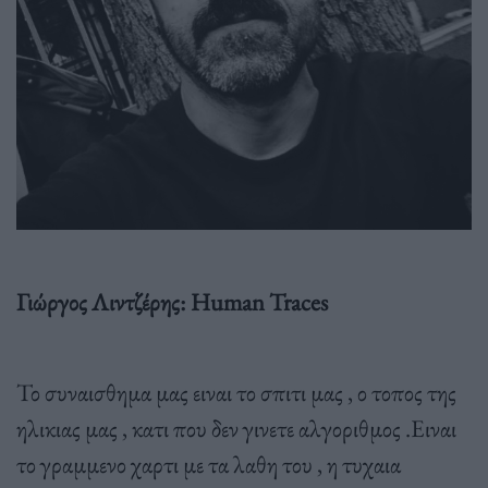
Γιώργος Λιντζέρης: Human Traces
Το συναισθημα μας ειναι το σπιτι μας , ο τοπος της
ηλικιας μας , κατι που δεν γινετε αλγοριθμος .Ειναι
το γραμμενο χαρτι με τα λαθη του , η τυχαια