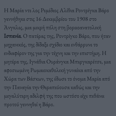
Η Μαρία ντε λος Ρεμέδιος Αλίθια Ροντρίγκα Βάρο
γεννήθηκε στις 16 Δεκεμβρίου του 1908 στο
Άνγκλες, μια μικρή πόλη στη βορειοανατολική
Ισπανία
. Ο πατέρας της, Ροντρίγκο Βάρο, που ήταν
μηχανικός, της δίδαξε σχέδιο και ενθάρρυνε το
ενδιαφέρον της για την τέχνη και την επιστήμη. Η
μητέρα της, Ιγνάθια Ουράνγκα Μπεργκαρέτσε, μια
αφοσιωμένη Ρωμαιοκαθολική γυναίκα από την
Χώρα των Βάσκων, της έδωσε το όνομα Μαρία από
την Παναγία την Θεραπεύουσα καθώς και την
μεγαλύτερη αδελφή της που ωστόσο είχε πεθάνει
προτού γεννηθεί η Βάρο.