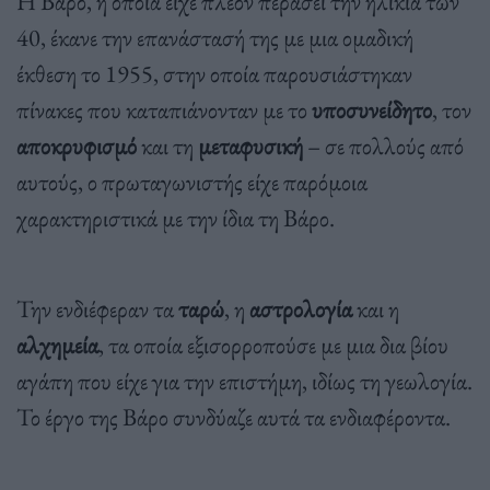
Η Βάρο, η οποία είχε πλέον περάσει την ηλικία των
40, έκανε την επανάστασή της με μια ομαδική
έκθεση το 1955, στην οποία παρουσιάστηκαν
πίνακες που καταπιάνονταν με το
υποσυνείδητο
, τον
αποκρυφισμό
και τη
μεταφυσική
– σε πολλούς από
αυτούς, ο πρωταγωνιστής είχε παρόμοια
χαρακτηριστικά με την ίδια τη Βάρο.
Την ενδιέφεραν τα
ταρώ
, η
αστρολογία
και η
αλχημεία
, τα οποία εξισορροπούσε με μια δια βίου
αγάπη που είχε για την επιστήμη, ιδίως τη γεωλογία.
Το έργο της Βάρο συνδύαζε αυτά τα ενδιαφέροντα.