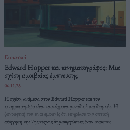
Εικαστικά
Edward Hopper και κινηματογράφος: Μια
σχέση αμοιβαίας έμπνευσης
06.11.25
Η σχέση ανάμεσα στον Edward Hopper και τον
κινηματογράφο είναι ταυτόχρονα μοναδική και διαρκής. Η
ζωγραφική του είναι εμφανές ότι επηρέασε την οπτική
αφήγηση της 7ης τέχνης δημιουργώντας έναν εικαστικ