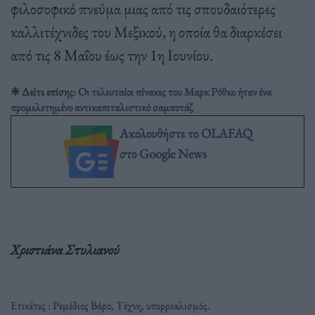
φιλοσοφικό πνεύμα μιας από τις σπουδαιότερες
καλλιτέχνιδες του Μεξικού, η οποία θα διαρκέσει
από τις 8 Μαΐου έως την 1η Ιουνίου.
❈ Δείτε επίσης:
Οι τελευταίοι πίνακες του Μαρκ Ρόθκο ήταν ένα
προμελετημένο αντικαπιταλιστικό σαμποτάζ
Ακολουθήστε το OLAFAQ
στο Google News
Χριστιάνα Στυλιανού
Ετικέτες :
Ρεμέδιος Βάρο
,
Τέχνη
,
υπερρεαλισμός
.