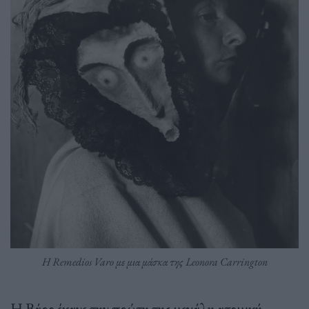
H Remedios Varo με μια μάσκα της Leonora Carrington
Η Βάρο έκανε την πρώτη της μεγάλη ατομική