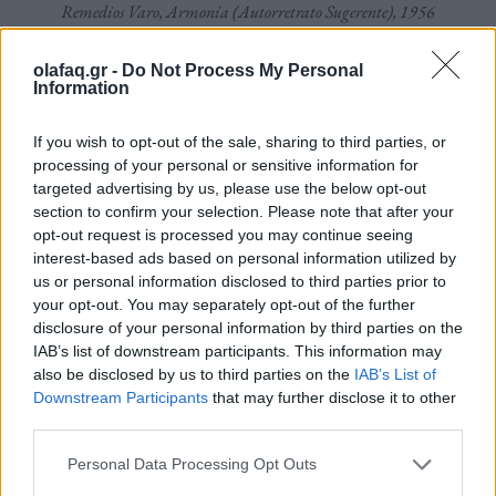
Remedios Varo, Armonía (Autorretrato Sugerente), 1956
olafaq.gr -
Do Not Process My Personal
«Η Βάρο και η Κάρινγκτον συναντιούνταν σχεδόν
Information
κάθε μέρα. Τα πρωινά πήγαιναν βόλτα στην αγορά
If you wish to opt-out of the sale, sharing to third parties, or
και αργότερα το βράδυ για δείπνο, όπου συζητούσαν
processing of your personal or sensitive information for
targeted advertising by us, please use the below opt-out
παθιασμένα για τα έργα τους», δήλωσε η Γουέντι
section to confirm your selection. Please note that after your
Νόρρις, η οποία διοργάνωσε την ατομική έκθεση
opt-out request is processed you may continue seeing
interest-based ads based on personal information utilized by
“Indelible Fables” με έργα της Βάρο στην γκαλερί
us or personal information disclosed to third parties prior to
της στο Σαν Φρανσίσκο το 2012. «
Πιστεύω ότι
your opt-out. You may separately opt-out of the further
disclosure of your personal information by third parties on the
πολλές από τις δημιουργίες των δύο τους
IAB’s list of downstream participants. This information may
γεννήθηκαν μέσα από τις συζητήσεις τους».
also be disclosed by us to third parties on the
IAB’s List of
Downstream Participants
that may further disclose it to other
third parties.
Η Νόρις είπε ότι οι δύο γυναίκες είχαν συχνά
Personal Data Processing Opt Outs