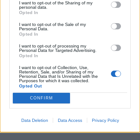
παρόμοιες ιδέες – καθώς μεταξύ τους ανέλυαν τις
I want to opt-out of the Sharing of my
personal data.
θεωρίες του ψυχαναλυτή
Καρλ Γιουνγκ
και των
Opted In
φιλοσόφων του αποκρυφισμού
Τζορτζ Γκουρτζίεφ
I want to opt-out of the Sale of my
Personal Data.
και
Π.Δ. Ουσπένσκι
– αλλά ότι τις εξέφραζαν με
Opted In
διαφορετικούς τρόπους. Ενώ η Κάρινγκτον ήταν
I want to opt-out of processing my
Personal Data for Targeted Advertising.
ελεύθερη στη ζωγραφική της, η Βάρο
Opted In
χρησιμοποιούσε πιο αυστηρή φόρμα.
I want to opt-out of Collection, Use,
Retention, Sale, and/or Sharing of my
Personal Data that Is Unrelated with the
Purposes for which it was collected.
Opted Out
«Η ακρίβειά στις πινελιές της και ο τρόπος με τον
CONFIRM
οποίο αραίωνε τα χρώματα για να πετύχει ένα
φωτεινό πολυεπίπεδο αποτέλεσμα – είναι πέρα για
πέρα αριστοτεχνική»,
δήλωσε η Νόρις.
Data Deletion
Data Access
Privacy Policy