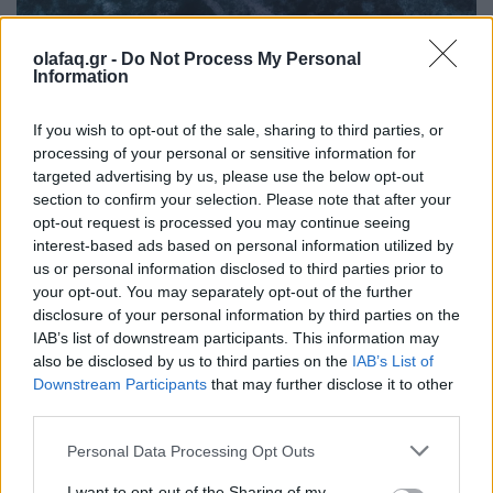
olafaq.gr -
Do Not Process My Personal
Information
Επιστήμη
If you wish to opt-out of the sale, sharing to third parties, or
processing of your personal or sensitive information for
Κλινικές δοκιμές σε ανθρώπους δείχνουν το
targeted advertising by us, please use the below opt-out
δρόμο προς ένα εμβόλιο mRNA κατά του
section to confirm your selection. Please note that after your
opt-out request is processed you may continue seeing
HIV
interest-based ads based on personal information utilized by
us or personal information disclosed to third parties prior to
31.07.25
your opt-out. You may separately opt-out of the further
disclosure of your personal information by third parties on the
Ίσως βρισκόμαστε ένα βήμα πιο κοντά σε ένα πολύ
IAB’s list of downstream participants. This information may
also be disclosed by us to third parties on the
IAB’s List of
αποτελεσματικό εμβόλιο mRNA κατά του HIV.
Downstream Participants
that may further disclose it to other
third parties.
Personal Data Processing Opt Outs
I want to opt-out of the Sharing of my