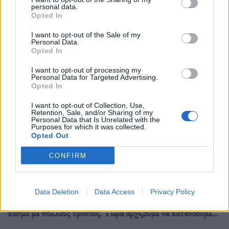
personal data.
Opted In
I want to opt-out of the Sale of my
Personal Data.
Opted In
I want to opt-out of processing my
Personal Data for Targeted Advertising.
Opted In
I want to opt-out of Collection, Use,
Επιστήμη
Retention, Sale, and/or Sharing of my
Personal Data that Is Unrelated with the
Purposes for which it was collected.
Πώς ο COVID-19 γέρασε το μυαλό μας πριν
Opted Out
το σώμα μας
CONFIRM
23.07.25
Data Deletion
Data Access
Privacy Policy
Η πανδημία του COVID-19 άλλαξε τις ζωές μας και τον
κόσμο με πολλούς τρόπους. Tώρα αρχίζουμε να κατανοούμε
τις ευρύτερες νευρολογικές της επιπτώσεις.