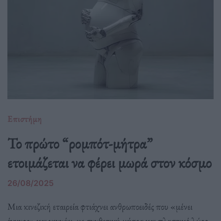
Επιστήμη
Το πρώτο “ρομπότ-μήτρα”
ετοιμάζεται να φέρει μωρά στον κόσμο
26/08/2025
Μια κινεζική εταιρεία φτιάχνει ανθρωποειδές που «μένει
έγκυος» και γεννάει, με συνθετική μήτρα και πλαστικό λώρο.