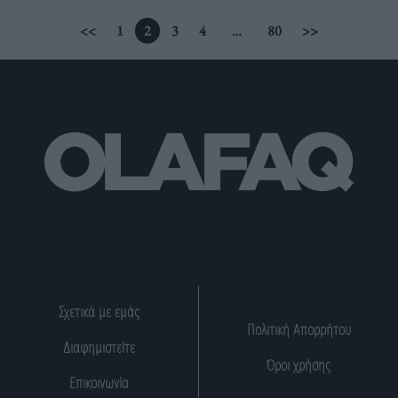
επηρεάζοντας το προσδόκιμο ζωής.
<<
1
2
3
4
…
80
>>
Σχετικά με εμάς
Πολιτική Απορρήτου
Διαφημιστείτε
Όροι χρήσης
Επικοινωνία