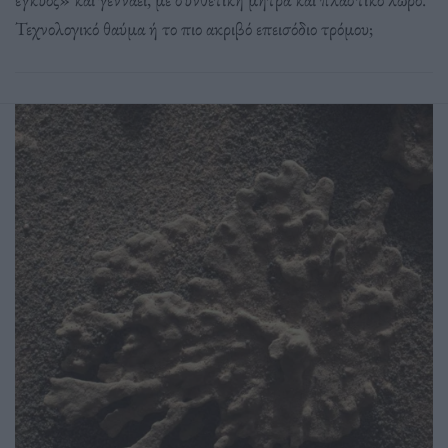
Τεχνολογικό θαύμα ή το πιο ακριβό επεισόδιο τρόμου;