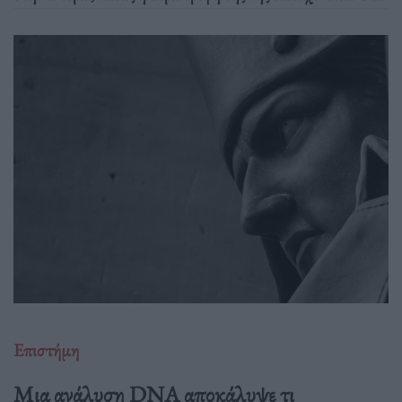
ειδικοί εξετάζουν το ενδεχόμενο αφαίρεσης ενός δευτερολέπτου
από τον παγκόσμιο χρόνο, ένα "αρνητικό άλμα" που δεν έχει
επιχειρηθεί ποτέ και θα μπορούσε να προκαλέσει τεράστιες
τεχνικές επιπλοκές.
Επιστήμη
Μια ανάλυση DNA αποκάλυψε τι