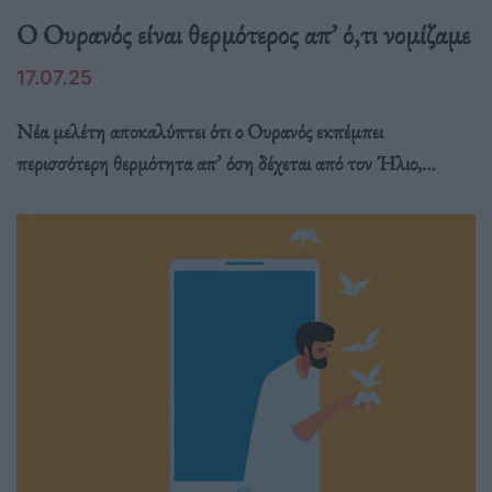
Ο Ουρανός είναι θερμότερος απ’ ό,τι νομίζαμε
17.07.25
Νέα μελέτη αποκαλύπτει ότι ο Ουρανός εκπέμπει
περισσότερη θερμότητα απ’ όση δέχεται από τον Ήλιο,
ανατρέποντας όσα γνωρίζαμε για τον «παγωμένο» πλανήτη
και υποδεικνύοντας πως διατηρεί εσωτερική ενέργεια από την
αρχαιότερη ιστορία του.