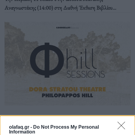
Αναγνωστάκης (14:00) στη Διεθνή Έκθεση Βιβλίου
Θεσσαλονίκης και στη συνέχεια στις 19:00 στο
Εκκοκκιστήριο Ιδεών στη Βέροια.
Events
olafaq.gr -
Do Not Process My Personal
Information