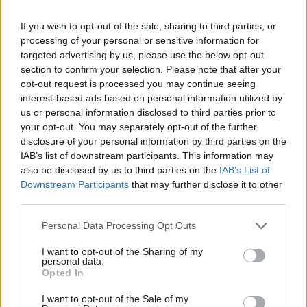
Φ Hill Sessions: Μια νέα γιορτή στην καρδιά
της Αθήνας
If you wish to opt-out of the sale, sharing to third parties, or
processing of your personal or sensitive information for
01.05.25
targeted advertising by us, please use the below opt-out
section to confirm your selection. Please note that after your
Ένα νέο φεστιβάλ γεννιέται στον λόφο του Φιλοπάππου, όπου
opt-out request is processed you may continue seeing
interest-based ads based on personal information utilized by
η μουσική συναντά το φως, τη φύση και τη φαντασία,
us or personal information disclosed to third parties prior to
δημιουργώντας δέκα νύχτες πολιτιστικής μυσταγωγίας.
your opt-out. You may separately opt-out of the further
disclosure of your personal information by third parties on the
IAB’s list of downstream participants. This information may
also be disclosed by us to third parties on the
IAB’s List of
Downstream Participants
that may further disclose it to other
third parties.
Personal Data Processing Opt Outs
I want to opt-out of the Sharing of my
personal data.
Opted In
I want to opt-out of the Sale of my