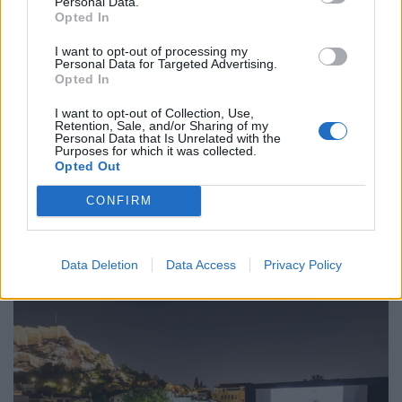
Personal Data.
Opted In
I want to opt-out of processing my
Personal Data for Targeted Advertising.
Events
Opted In
Sonic Dances: Ένα έργο για την ηχώ, την
I want to opt-out of Collection, Use,
Retention, Sale, and/or Sharing of my
Personal Data that Is Unrelated with the
αντήχηση και τη δόνηση
Purposes for which it was collected.
Opted Out
27.04.25
CONFIRM
Ένα έργο που αναζητά τα άυλα όρια της χορογραφίας μέσω του
ρυθμού, αναπτύσσοντας ταυτόχρονα ένα ηχητικό χορό και
Data Deletion
Data Access
Privacy Policy
έναν χορευτικό ήχο.