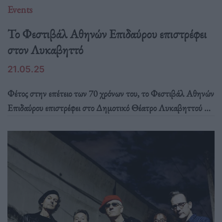
Events
Το Φεστιβάλ Αθηνών Επιδαύρου επιστρέφει
στον Λυκαβηττό
21.05.25
Φέτος στην επέτειο των 70 χρόνων του, το Φεστιβάλ Αθηνών
Επιδαύρου επιστρέφει στο Δημοτικό Θέατρο Λυκαβηττού με
τέσσερις ξεχωριστές συναυλίες από τις 28 Μαΐου μέχρι την 1
Ιουνίου, σε συνεργασία με τον Δήμο Αθηναίων και την
Τεχνόπολη, η οποία έχει τη διαχείριση του Θεάτρου.