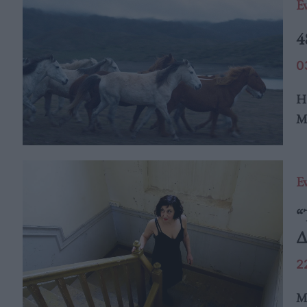
E
4
0
Η 
Μι
E
“
Δ
2
Με