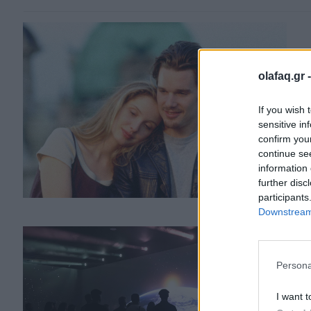
E
olafaq.gr 
Β
If you wish 
1
sensitive in
confirm you
Γι
continue se
με
information 
further disc
participants
Downstream 
E
T
Persona
α
I want t