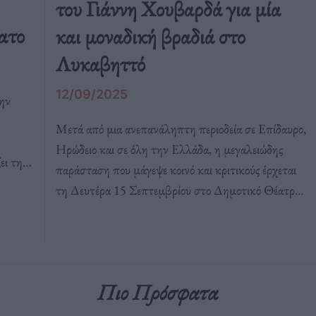
του Γιάννη Χουβαρδά για μία
ατο
και μοναδική βραδιά στο
Λυκαβηττό
12/09/2025
την
Μετά από μια ανεπανάληπτη περιοδεία σε Επίδαυρο,
Ηρώδειο και σε όλη την Ελλάδα, η μεγαλειώδης
ει την
παράσταση που μάγεψε κοινό και κριτικούς έρχεται
πό τις
τη Δευτέρα 15 Σεπτεμβρίου στο Δημοτικό Θέατρο
Λυκαβηττού για την τελευταία της εμφάνιση.
Πιο Πρόσφατα