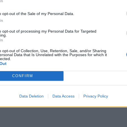
In
6.09.25
o opt-out of the Sale of my Personal Data.
α εντυπωσιακή εμπειρία τεχνολογίας και θεάματος με επίκεντρο τη
In
ην 89η ΔΕΘ με καθημερινές προβολές ανά μισή ώρα από τις 16:00
to opt-out of processing my Personal Data for Targeted
ββατοκύριακa από τις 10:00.
ing.
In
vents
o opt-out of Collection, Use, Retention, Sale, and/or Sharing
ersonal Data that Is Unrelated with the Purposes for which it
Ξανθή” με την Τζοβάννα Μιχαλιάδη Σάρτι στο Θ
lected.
Out
εκτιφιέ
CONFIRM
3.09.25
Τζοβάνα Μιχαλιάδη Σάρτι παρουσιάζει την πολυμεσική θεατρική
Data Deletion
Data Access
Privacy Policy
rformance "Ξανθή", στο πλαίσιο του 13th Handmade and Recyc
eater Festival – Osmosis Edition, την Κυριακή 21 Σεπτεμβρίου
ατρο Ρεκτιφιέ.