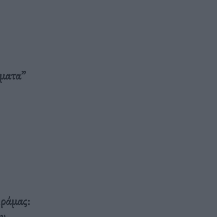
ύματα”
ράμας:
αν