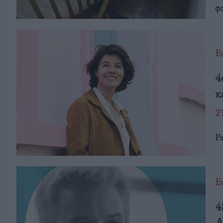
φο
E
4
κ
2
Ρα
E
4
Α