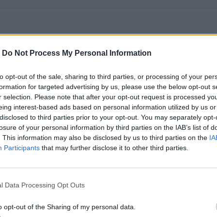
vents
-
Do Not Process My Personal Information
ραδιές κινηματογράφου στη Δημοτική Αγορά Κυ
to opt-out of the sale, sharing to third parties, or processing of your per
1.09.25
formation for targeted advertising by us, please use the below opt-out s
r selection. Please note that after your opt-out request is processed y
α δύο βράδια, η Δημοτική Αγορά Κυψέλης μεταμορφώνεται σε θερι
eing interest-based ads based on personal information utilized by us or
 ελεύθερη είσοδο για όλους.
disclosed to third parties prior to your opt-out. You may separately opt-
losure of your personal information by third parties on the IAB’s list of
. This information may also be disclosed by us to third parties on the
IA
Participants
that may further disclose it to other third parties.
vents
he Journey of Energy: Τεχνολογία, θέαμα και ενέ
l Data Processing Opt Outs
πό τη ΔΕΗ στη ΔΕΘ
o opt-out of the Sharing of my personal data.