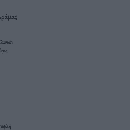
Δράμας
Ταινιών
ρες.
 τυφλή