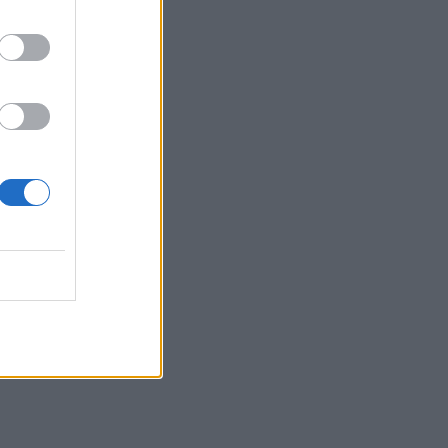
ν ενέργεια
 και τa
έατρο
led
 στο