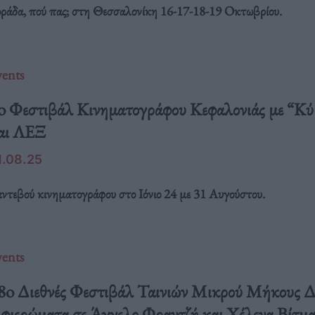
ράδα, πού πας; στη Θεσσαλονίκη 16-17-18-19 Οκτωβρίου.
vents
o Φεστιβάλ Κινηματογράφου Κεφαλονιάς με “Κ
αι ΛΕΞ
1.08.25
ντεβού κινηματογράφου στο Ιόνιο 24 με 31 Αυγούστου.
vents
8o Διεθνές Φεστιβάλ Ταινιών Μικρού Μήκους Δ
φιερώματα σε Άγγελο Φραντζή και Χέλενα Βίτμ