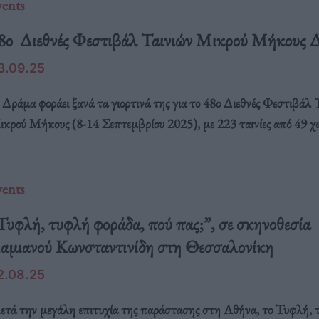
vents
8ο Διεθνές Φεστιβάλ Ταινιών Μικρού Μήκους 
3.09.25
Δράμα φοράει ξανά τα γιορτινά της για το 48ο Διεθνές Φεστιβάλ 
κρού Μήκους (8-14 Σεπτεμβρίου 2025), με 223 ταινίες από 49 χώ
vents
Τυφλή, τυφλή φοράδα, πού πας;”, σε σκηνοθεσία
αμιανού Κωνσταντινίδη στη Θεσσαλονίκη
2.08.25
τά την μεγάλη επιτυχία της παράστασης στη Αθήνα, το Τυφλή,