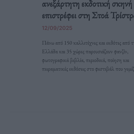
ανεξάρτητη εκδοτική σκηνή
επιστρέφει στη Στοά Τρίστρ
12/09/2025
Πάνω από 150 καλλιτέχνες και εκδότες από 
Ελλάδα και 35 χώρες παρουσιάζουν φανζίν,
φωτογραφικά βιβλία, περιοδικά, ποίηση και
πειραματικές εκδόσεις στο φεστιβάλ που γεμίζ
καρδιά της Αθήνας με ήχο, εικόνα και λέξεις, α
3 έως τις 5 Οκτωβρίου.