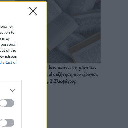
sonal or
ection to
ou may
 personal
out of the
 downstream
B’s List of
BookTok trends & ανάγνωση μόνο των
διαλόγων: Η viral συζήτηση που εξόργισε
τους βιβλιοφάγους