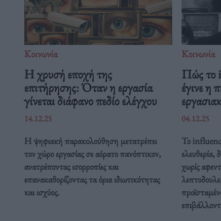
Κοινωνία
Κοινωνία
Η χρυσή εποχή της
Πώς το i
επιτήρησης: Όταν η εργασία
έγινε η 
γίνεται διάφανο πεδίο ελέγχου
εργασια
14.12.25
04.12.25
Η ψηφιακή παρακολούθηση μετατρέπει
Το influen
τον χώρο εργασίας σε αόρατο πανόπτικον,
ελευθερία, 
ανατρέποντας ισορροπίες και
χωρίς αφεντ
επανακαθορίζοντας τα όρια ιδιωτικότητας
λεπτοδουλε
και ισχύος.
προϊσταμέν
επιβάλλοντ