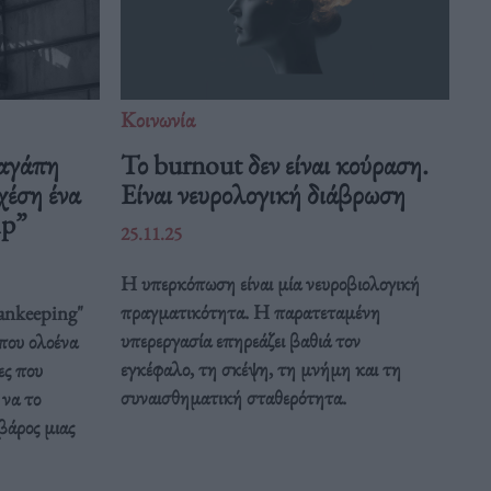
Κοινωνία
αγάπη
Το burnout δεν είναι κούραση.
σχέση ένα
Είναι νευρολογική διάβρωση
mp”
25.11.25
Η υπερκόπωση είναι μία νευροβιολογική
πραγματικότητα. Η παρατεταμένη
mankeeping"
υπερεργασία επηρεάζει βαθιά τον
που ολοένα
εγκέφαλο, τη σκέψη, τη μνήμη και τη
ες που
συναισθηματική σταθερότητα.
να το
βάρος μιας