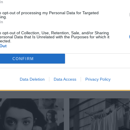
περισσότερα
→
In
to opt-out of processing my Personal Data for Targeted
ing.
In
o opt-out of Collection, Use, Retention, Sale, and/or Sharing
ersonal Data that Is Unrelated with the Purposes for which it
ς δώρων
,
χριστουγεννιάτικα δώρα
lected.
Out
CONFIRM
Δείτε επίσης
Data Deletion
Data Access
Privacy Policy