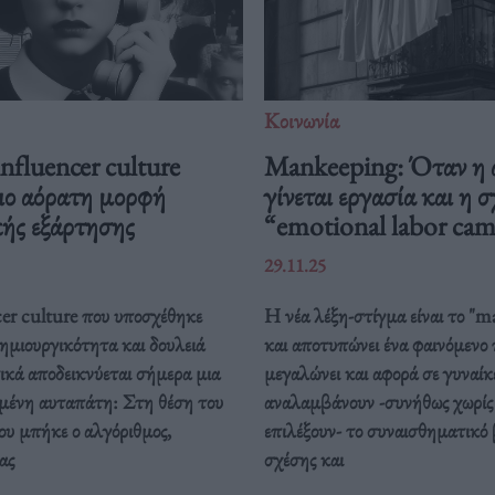
Κοινωνία
nfluencer culture
Mankeeping: Όταν η 
πιο αόρατη μορφή
γίνεται εργασία και η 
κής εξάρτησης
“emotional labor ca
29.11.25
cer culture που υποσχέθηκε
Η νέα λέξη-στίγμα είναι το "
δημιουργικότητα και δουλειά
και αποτυπώνει ένα φαινόμενο 
ικά αποδεικνύεται σήμερα μια
μεγαλώνει και αφορά σε γυναίκ
μένη αυταπάτη: Στη θέση του
αναλαμβάνουν -συνήθως χωρίς 
ου μπήκε ο αλγόριθμος,
επιλέξουν- το συναισθηματικό 
ας
σχέσης και