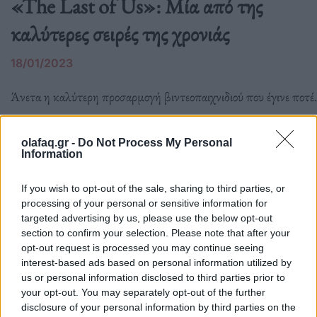
«The Last of Us»: Μία από της
καλύτερες σειρές της χρονιάς
18/01/2023
Άνετα η καλύτερη προσαρμογή βιντεοπαιχνιδιού που έγινε ποτέ.
olafaq.gr -
Do Not Process My Personal
Information
Ο Δημήτρης Χορν έγινε όλα όσα
If you wish to opt-out of the sale, sharing to third parties, or
processing of your personal or sensitive information for
προοριζόταν να γίνει
targeted advertising by us, please use the below opt-out
section to confirm your selection. Please note that after your
16/01/2023
opt-out request is processed you may continue seeing
interest-based ads based on personal information utilized by
«Δεν αρκεί να θέλεις κάτι, πρέπει να είσαι έτοιμος να παλέψεις
us or personal information disclosed to third parties prior to
your opt-out. You may separately opt-out of the further
γι' αυτό», συνήθιζε να λέει ο Δημήτρης Χορν.
disclosure of your personal information by third parties on the