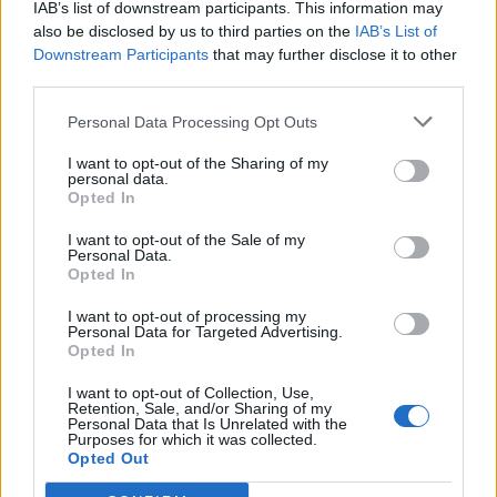
IAB’s list of downstream participants. This information may
also be disclosed by us to third parties on the
IAB’s List of
Downstream Participants
that may further disclose it to other
third parties.
«Matilda the Musical»: Προσοχή στο
Personal Data Processing Opt Outs
κενό μεταξύ βίας και ψυχαγωγίας
I want to opt-out of the Sharing of my
personal data.
Opted In
13/01/2023
I want to opt-out of the Sale of my
Η νέα ταινία του Netflix «Matilda the Musical» ακολουθεί
Personal Data.
Opted In
την παράδοση των αδελφών Grimm.
I want to opt-out of processing my
Personal Data for Targeted Advertising.
Opted In
I want to opt-out of Collection, Use,
Retention, Sale, and/or Sharing of my
Motown: Η δισκογραφική εταιρία που
Personal Data that Is Unrelated with the
Purposes for which it was collected.
άλλαξε την Αμερική
Opted Out